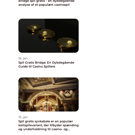
Bridge spil gratis - en dybdegående
analyse af et populært casinospil
16. jan
Spil Gratis Bridge: En Dybdegående
Guide til Casino Spillere
15. jan
Spil gratis syvkabale er en populær
kortspilsvariant, der tilbyder spænding
og underholdning til casino- og
spilelskere verden over