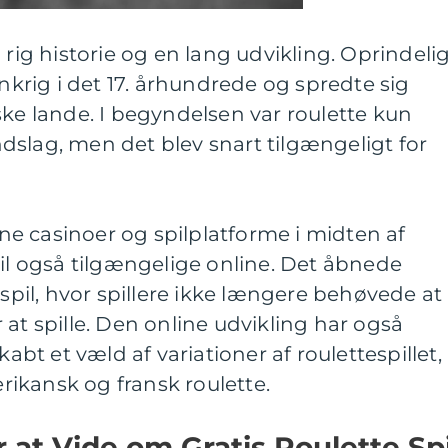
 rig historie og en lang udvikling. Oprindeli
ankrig i det 17. århundrede og spredte sig
ske lande. I begyndelsen var roulette kun
slag, men det blev snart tilgængeligt for
e casinoer og spilplatforme i midten af
pil også tilgængelige online. Det åbnede
 spil, hvor spillere ikke længere behøvede at
for at spille. Den online udvikling har også
kabt et væld af variationer af roulettespillet,
ikansk og fransk roulette.
 at Vide om Gratis Roulette Spi