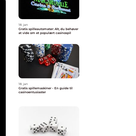
18. jan
Gratis spilleautomater: Alt, du behøver
at vide om et populært casinospil
18. jan
Gratis spillemaskiner - En guide til
casinoentusiaster