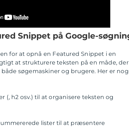
ured Snippet på Google-søgnin
en for at opnå en Featured Snippet i en
gtigt at strukturere teksten på en måde, der
for både søgemaskiner og brugere. Her er nog
 (, h2 osv.) til at organisere teksten og
 nummererede lister til at præsentere