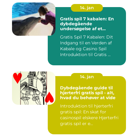
14. jan
Gratis spil 7 kabalen: En
dybdegående
undersøgelse af et
populært casinospil
Gratis Spil 7 Kabalen: Dit
Indgang til en Verden af
Kabale og Casino Spil
Introduktion til Gratis ...
14. jan
Dybdegående guide til
hjerterfri gratis spil - alt,
hvad du behøver at vide
Introduktion til hjerterfri
gratis spil: En skat for
casinospil elskere Hjerterfri
gratis spil er e...