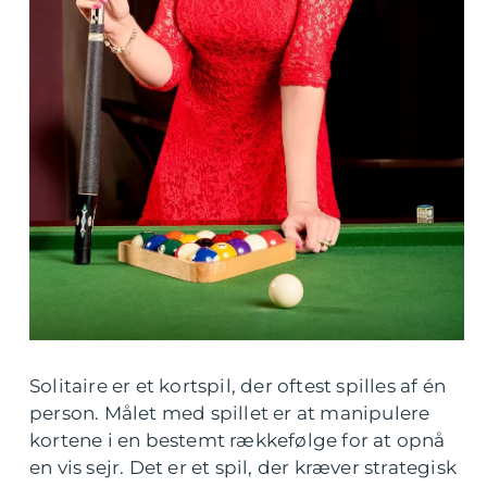
Solitaire er et kortspil, der oftest spilles af én
person. Målet med spillet er at manipulere
kortene i en bestemt rækkefølge for at opnå
en vis sejr. Det er et spil, der kræver strategisk