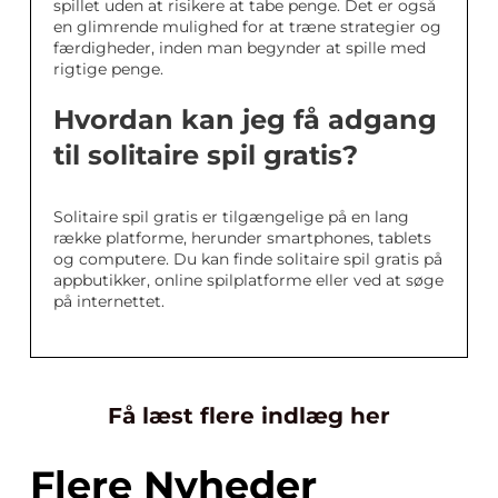
spillet uden at risikere at tabe penge. Det er også
en glimrende mulighed for at træne strategier og
færdigheder, inden man begynder at spille med
rigtige penge.
Hvordan kan jeg få adgang
til solitaire spil gratis?
Solitaire spil gratis er tilgængelige på en lang
række platforme, herunder smartphones, tablets
og computere. Du kan finde solitaire spil gratis på
appbutikker, online spilplatforme eller ved at søge
på internettet.
Få læst flere indlæg her
Flere Nyheder