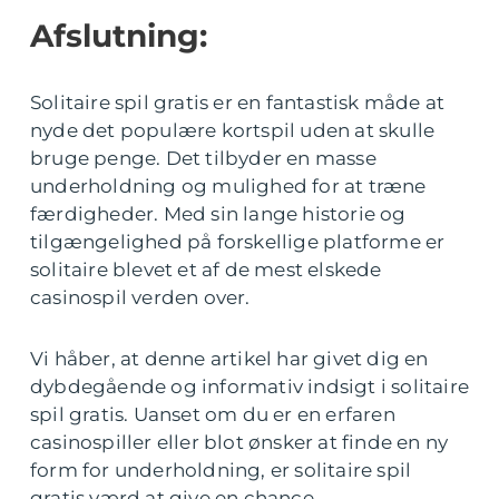
Afslutning:
Solitaire spil gratis er en fantastisk måde at
nyde det populære kortspil uden at skulle
bruge penge. Det tilbyder en masse
underholdning og mulighed for at træne
færdigheder. Med sin lange historie og
tilgængelighed på forskellige platforme er
solitaire blevet et af de mest elskede
casinospil verden over.
Vi håber, at denne artikel har givet dig en
dybdegående og informativ indsigt i solitaire
spil gratis. Uanset om du er en erfaren
casinospiller eller blot ønsker at finde en ny
form for underholdning, er solitaire spil
gratis værd at give en chance.