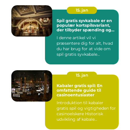
15. jan
Spil gratis syvkabale er en
populær kortspilsvariant,
der tilbyder spænding og
underholdning til casino-
I denne artikel vil vi
og spilelskere verden over
præsentere dig for alt, hvad
du har brug for at vide om
spil gratis syvkabale...
15. jan
Kabaler gratis spil: En
omfattende guide til
casinoentusiaster
Introduktion til kabaler
gratis spil og vigtigheden for
casinoelskere Historisk
udvikling af kabale...