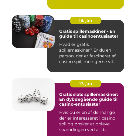
risikere dine penge? S...
18. jan
Gratis spillemaskiner - En
guide til casinoentusiaster
Hvad er gratis
spillemaskiner? Er du en
person, der er fascineret af
casino spil, men gerne vil
und...
17. jan
Gratis slots spillemaskiner:
En dybdegående guide til
casino-entusiaster
Hvis du er en af de mange,
der er interesseret i casino
spil og ønsker at opleve
spændingen ved at d...