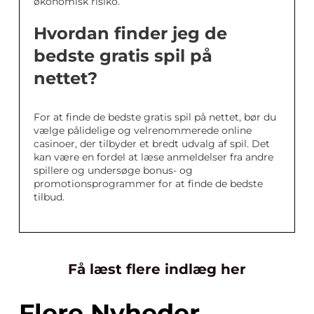
økonomisk risiko.
Hvordan finder jeg de
bedste gratis spil på
nettet?
For at finde de bedste gratis spil på nettet, bør du
vælge pålidelige og velrenommerede online
casinoer, der tilbyder et bredt udvalg af spil. Det
kan være en fordel at læse anmeldelser fra andre
spillere og undersøge bonus- og
promotionsprogrammer for at finde de bedste
tilbud.
Få læst flere indlæg her
Flere Nyheder