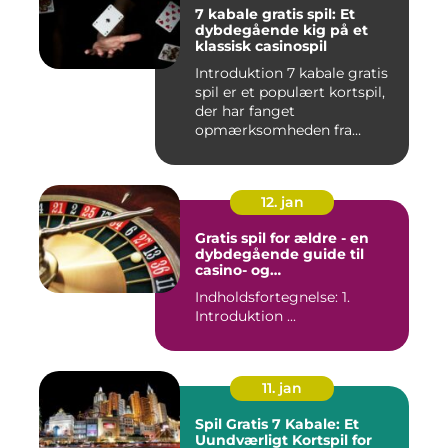
7 kabale gratis spil: Et
dybdegående kig på et
klassisk casinospil
Introduktion 7 kabale gratis
spil er et populært kortspil,
der har fanget
opmærksomheden fra
casinoe...
12. jan
Gratis spil for ældre - en
dybdegående guide til
casino- og
spilinteresserede
Indholdsfortegnelse: 1.
Introduktion ...
11. jan
Spil Gratis 7 Kabale: Et
Uundværligt Kortspil for