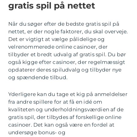
gratis spil på nettet
Når du søger efter de bedste gratis spil på
nettet, er der nogle faktorer, du skal overveje.
Det er vigtigt at vælge pålidelige og
velrenommerede online casinoer, der
tilbyder et bredt udvalg af gratis spil. Du bør
også kigge efter casinoer, der regelmæssigt
opdaterer deres spiludvalg og tilbyder nye
og spændende tilbud.
Yderligere kan du tage et kig på anmeldelser
fra andre spillere for at få en idé om
kvaliteten og underholdningsværdien af de
gratis spil, der tilbydes af forskellige online
casinoer. Det kan også være en fordel at
undersøge bonus- og