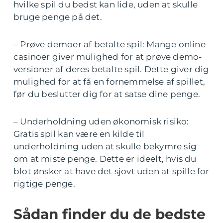
hvilke spil du bedst kan lide, uden at skulle
bruge penge på det.
– Prøve demoer af betalte spil: Mange online
casinoer giver mulighed for at prøve demo-
versioner af deres betalte spil. Dette giver dig
mulighed for at få en fornemmelse af spillet,
før du beslutter dig for at satse dine penge.
– Underholdning uden økonomisk risiko:
Gratis spil kan være en kilde til
underholdning uden at skulle bekymre sig
om at miste penge. Dette er ideelt, hvis du
blot ønsker at have det sjovt uden at spille for
rigtige penge.
Sådan finder du de bedste