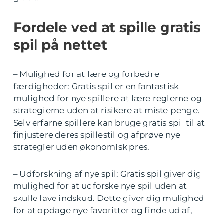
Fordele ved at spille gratis
spil på nettet
– Mulighed for at lære og forbedre
færdigheder: Gratis spil er en fantastisk
mulighed for nye spillere at lære reglerne og
strategierne uden at risikere at miste penge.
Selv erfarne spillere kan bruge gratis spil til at
finjustere deres spillestil og afprøve nye
strategier uden økonomisk pres.
– Udforskning af nye spil: Gratis spil giver dig
mulighed for at udforske nye spil uden at
skulle lave indskud. Dette giver dig mulighed
for at opdage nye favoritter og finde ud af,