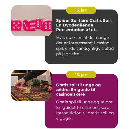
13. jan
Spider Solitaire Gratis Spil:
En Dybdegående
Præsentation af et
Populært Casino Spil
Hvis du er en af de mange,
der er interesseret i casino
spil, er du sandsynligvis altid
på jagt efte...
13. jan
Gratis spil til unge og
ældre: En guide til
casinoelskere
Gratis spil til unge og ældre:
En guidet til casinoelskere
Introduktion til gratis spil og
vigtige...