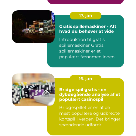
17. jan
Gratis spillemaskiner - Alt
hvad du behøver at vide
Introduktion til gratis
spillemaskiner Gratis
spillemaskiner er et
populært fænomen inden
for casin...
16. jan
Bridge spil gratis - en
dybdegående analyse af et
populært casinospil
Bridgespillet er en af de
mest populære og udbredte
kortspil i verden. Det bringer
spændende udfordr...