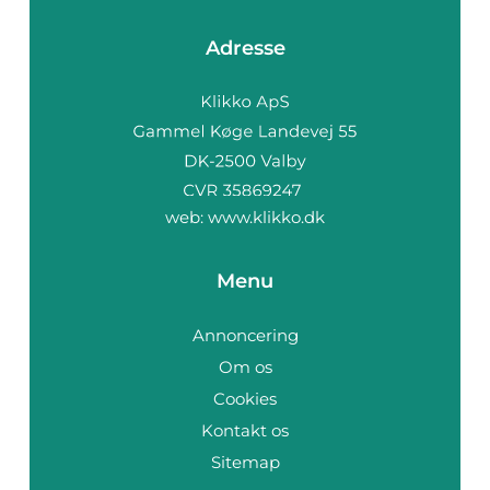
Adresse
web:
www.klikko.dk
Menu
Annoncering
Om os
Cookies
Kontakt os
Sitemap