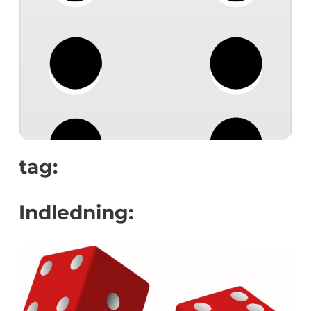
tag:
Indledning: