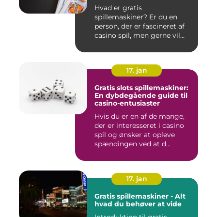
Hvad er gratis
spillemaskiner? Er du en
person, der er fascineret af
casino spil, men gerne vil
und...
17. jan
Gratis slots spillemaskiner:
En dybdegående guide til
casino-entusiaster
Hvis du er en af de mange,
der er interesseret i casino
spil og ønsker at opleve
spændingen ved at d...
17. jan
Gratis spillemaskiner - Alt
hvad du behøver at vide