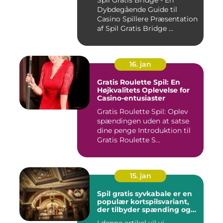
Spil Gratis Bridge - En
Dybdegående Guide til
Casino Spillere Præsentation
af Spil Gratis Bridge ...
16. jan
Gratis Roulette Spil: En
Højkvalitets Oplevelse for
Casino-entusiaster
Gratis Roulette Spil: Oplev
spændingen uden at satse
dine penge Introduktion til
Gratis Roulette S...
15. jan
Spil gratis syvkabale er en
populær kortspilsvariant,
der tilbyder spænding og
underholdning til casino-