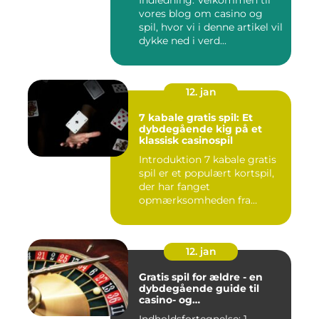
Indledning: Velkommen til
vores blog om casino og
spil, hvor vi i denne artikel vil
dykke ned i verd...
12. jan
7 kabale gratis spil: Et
dybdegående kig på et
klassisk casinospil
Introduktion 7 kabale gratis
spil er et populært kortspil,
der har fanget
opmærksomheden fra
casinoe...
12. jan
Gratis spil for ældre - en
dybdegående guide til
casino- og
spilinteresserede