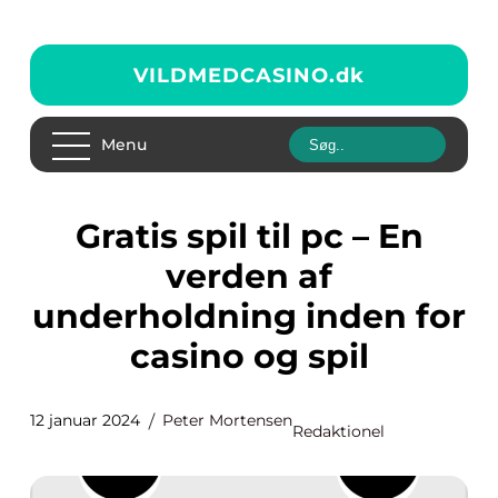
VILDMEDCASINO.
dk
Menu
Gratis spil til pc – En
verden af
underholdning inden for
casino og spil
12 januar 2024
Peter Mortensen
Redaktionel