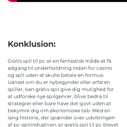
Konklusion:
Gratis spil til pc er en fantastisk måde at få
adgang til underholdning inden for casino
og spil uden at skulle betale en formue.
Uanset om du er nybegynder eller erfaren
spiller, kan gratis spil give dig mulighed for
at udforske nye spilgenrer, blive bedre til
strategier eller bare have det sjovt uden at
bekymre dig om økonomiske tab. Med en
lang historie, der spænder over udviklingen
af pc-spilindustrien, er gratis spil til pc blevet