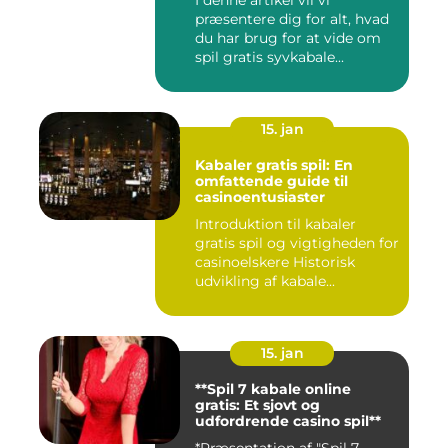
I denne artikel vil vi
og spilelskere verden over
præsentere dig for alt, hvad
du har brug for at vide om
spil gratis syvkabale...
15. jan
Kabaler gratis spil: En
omfattende guide til
casinoentusiaster
Introduktion til kabaler
gratis spil og vigtigheden for
casinoelskere Historisk
udvikling af kabale...
15. jan
**Spil 7 kabale online
gratis: Et sjovt og
udfordrende casino spil**