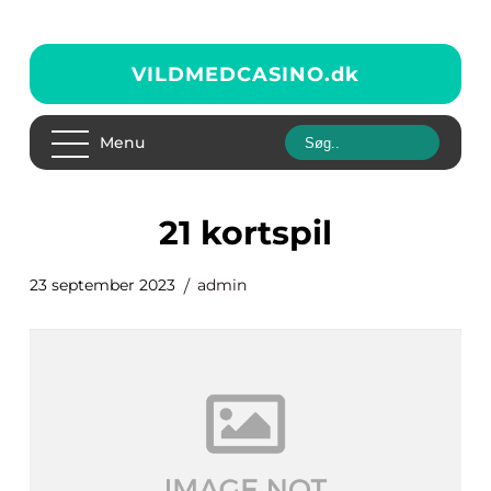
VILDMEDCASINO.
dk
Menu
21 kortspil
23 september 2023
admin