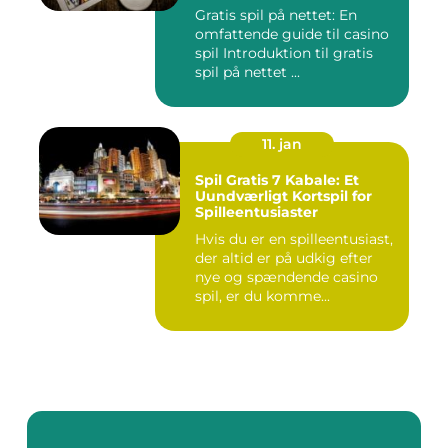
Gratis spil på nettet: En
omfattende guide til casino
spil Introduktion til gratis
spil på nettet ...
11. jan
Spil Gratis 7 Kabale: Et
Uundværligt Kortspil for
Spilleentusiaster
Hvis du er en spilleentusiast,
der altid er på udkig efter
nye og spændende casino
spil, er du komme...