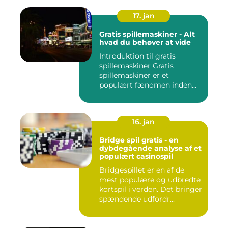
17. jan
Gratis spillemaskiner - Alt
hvad du behøver at vide
Introduktion til gratis
spillemaskiner Gratis
spillemaskiner er et
populært fænomen inden
for casin...
16. jan
Bridge spil gratis - en
dybdegående analyse af et
populært casinospil
Bridgespillet er en af de
mest populære og udbredte
kortspil i verden. Det bringer
spændende udfordr...