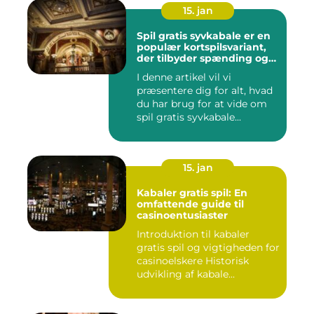
15. jan
Spil gratis syvkabale er en
populær kortspilsvariant,
der tilbyder spænding og
underholdning til casino-
I denne artikel vil vi
og spilelskere verden over
præsentere dig for alt, hvad
du har brug for at vide om
spil gratis syvkabale...
15. jan
Kabaler gratis spil: En
omfattende guide til
casinoentusiaster
Introduktion til kabaler
gratis spil og vigtigheden for
casinoelskere Historisk
udvikling af kabale...