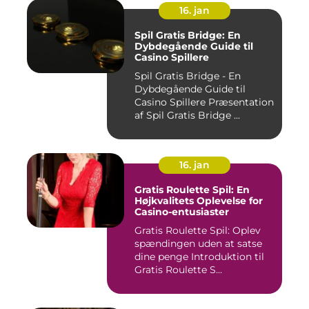
16. jan
Spil Gratis Bridge: En
Dybdegående Guide til
Casino Spillere
Spil Gratis Bridge - En
Dybdegående Guide til
Casino Spillere Præsentation
af Spil Gratis Bridge ...
16. jan
Gratis Roulette Spil: En
Højkvalitets Oplevelse for
Casino-entusiaster
Gratis Roulette Spil: Oplev
spændingen uden at satse
dine penge Introduktion til
Gratis Roulette S...