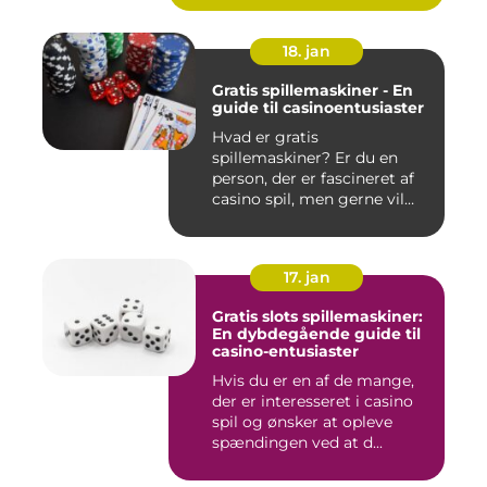
18. jan
Gratis spillemaskiner - En
guide til casinoentusiaster
Hvad er gratis
spillemaskiner? Er du en
person, der er fascineret af
casino spil, men gerne vil
und...
17. jan
Gratis slots spillemaskiner:
En dybdegående guide til
casino-entusiaster
Hvis du er en af de mange,
der er interesseret i casino
spil og ønsker at opleve
spændingen ved at d...