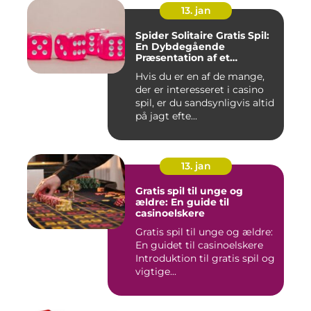
13. jan
Spider Solitaire Gratis Spil:
En Dybdegående
Præsentation af et
Populært Casino Spil
Hvis du er en af de mange,
der er interesseret i casino
spil, er du sandsynligvis altid
på jagt efte...
13. jan
Gratis spil til unge og
ældre: En guide til
casinoelskere
Gratis spil til unge og ældre:
En guidet til casinoelskere
Introduktion til gratis spil og
vigtige...