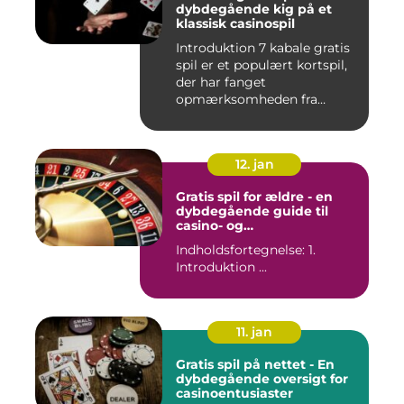
dybdegående kig på et
klassisk casinospil
Introduktion 7 kabale gratis
spil er et populært kortspil,
der har fanget
opmærksomheden fra
casinoe...
12. jan
Gratis spil for ældre - en
dybdegående guide til
casino- og
spilinteresserede
Indholdsfortegnelse: 1.
Introduktion ...
11. jan
Gratis spil på nettet - En
dybdegående oversigt for
casinoentusiaster