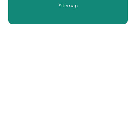
Sitemap