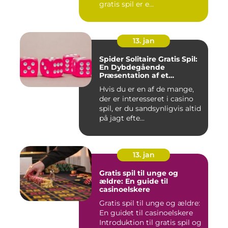
gratis spil er e...
13. jan
Spider Solitaire Gratis Spil:
En Dybdegående
Præsentation af et
Populært Casino Spil
Hvis du er en af de mange,
der er interesseret i casino
spil, er du sandsynligvis altid
på jagt efte...
13. jan
Gratis spil til unge og
ældre: En guide til
casinoelskere
Gratis spil til unge og ældre:
En guidet til casinoelskere
Introduktion til gratis spil og