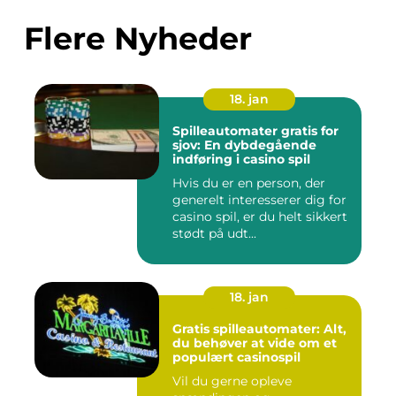
Flere Nyheder
18. jan
Spilleautomater gratis for
sjov: En dybdegående
indføring i casino spil
Hvis du er en person, der
generelt interesserer dig for
casino spil, er du helt sikkert
stødt på udt...
18. jan
Gratis spilleautomater: Alt,
du behøver at vide om et
populært casinospil
Vil du gerne opleve