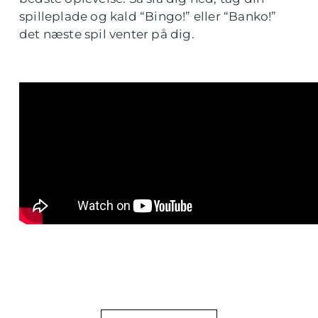
spilleplade og kald “Bingo!” eller “Banko!”
det næste spil venter på dig.