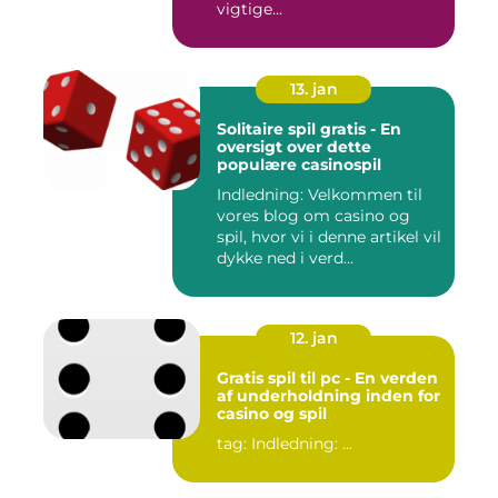
vigtige...
13. jan
Solitaire spil gratis - En
oversigt over dette
populære casinospil
Indledning: Velkommen til
vores blog om casino og
spil, hvor vi i denne artikel vil
dykke ned i verd...
12. jan
Gratis spil til pc - En verden
af underholdning inden for
casino og spil
tag: Indledning: ...