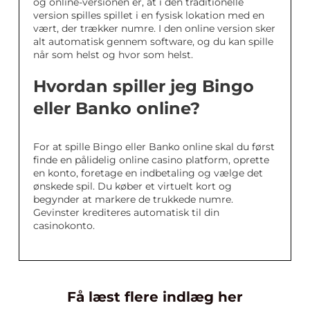
og online-versionen er, at i den traditionelle
version spilles spillet i en fysisk lokation med en
vært, der trækker numre. I den online version sker
alt automatisk gennem software, og du kan spille
når som helst og hvor som helst.
Hvordan spiller jeg Bingo
eller Banko online?
For at spille Bingo eller Banko online skal du først
finde en pålidelig online casino platform, oprette
en konto, foretage en indbetaling og vælge det
ønskede spil. Du køber et virtuelt kort og
begynder at markere de trukkede numre.
Gevinster krediteres automatisk til din
casinokonto.
Få læst flere indlæg her