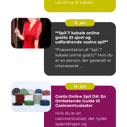
udvikling af kabale...
15. jan
**Spil 7 kabale online
gratis: Et sjovt og
udfordrende casino spil**
*Præsentation af "Spil 7
kabale online gratis"* Hvis du
er en person, der generelt er
interesseret ...
14. jan
Gratis Online Spil DK: En
Omfattende Guide til
Casinoentusiaster
Hvis du er en
casinoentusiast, der nyder
spændingen og