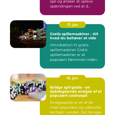
spil og ønsker at opleve
spændingen ved at d...
17. jan
Gratis spillemaskiner - Alt
hvad du behøver at vide
Introduktion til gratis
spillemaskiner Gratis
spillemaskiner er et
populært fænomen inden
for casin...
16. jan
Bridge spil gratis - en
dybdegående analyse af et
populært casinospil
Bridgespillet er en af de
mest populære og udbredte
kortspil i verden. Det bringer