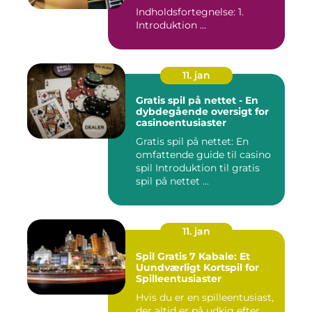
spilinteresserede
Indholdsfortegnelse: 1.
Introduktion ...
11. jan
Gratis spil på nettet - En
dybdegående oversigt for
casinoentusiaster
Gratis spil på nettet: En
omfattende guide til casino
spil Introduktion til gratis
spil på nettet ...
11. jan
Spil Gratis 7 Kabale: Et
Uundværligt Kortspil for
Spilleentusiaster
Hvis du er en spilleentusiast,
der altid er på udkig efter