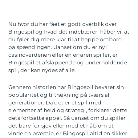
Nu hvor du har fået et godt overblik over
Bingospil og hvad det indebærer, håber vi, at
du føler dig mere klar til at hoppe ombord
på spændingen. Uanset om du er ny i
casinoverdenen eller en erfaren spiller, er
Bingospil et afslappende og underholdende
spil, der kan nydes af alle.
Gennem historien har Bingospil bevaret sin
popularitet og tiltrækning på tværs af
generationer. Da det er et spil med
elementer af held og strategi, forklarer dette
dets fortsatte appel. Så uanset om du spiller
det bare for sjov eller med et håb om at
vinde en præmie, er Bingospil altid en sikker