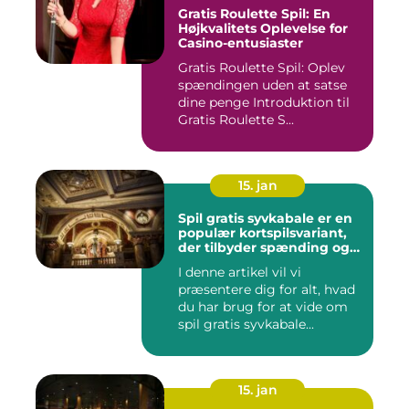
Gratis Roulette Spil: En
Højkvalitets Oplevelse for
Casino-entusiaster
Gratis Roulette Spil: Oplev
spændingen uden at satse
dine penge Introduktion til
Gratis Roulette S...
15. jan
Spil gratis syvkabale er en
populær kortspilsvariant,
der tilbyder spænding og
underholdning til casino-
I denne artikel vil vi
og spilelskere verden over
præsentere dig for alt, hvad
du har brug for at vide om
spil gratis syvkabale...
15. jan