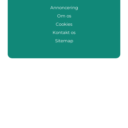
Annoncering
Om os
Cookies
Kontakt os
Sitemap