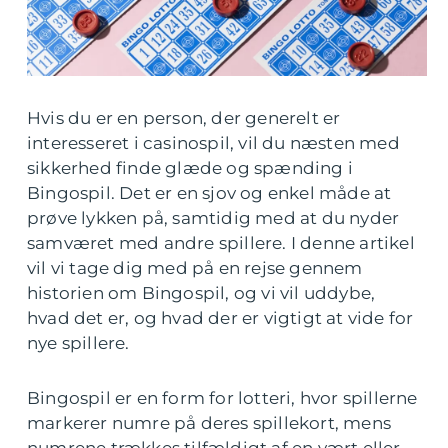
Hvis du er en person, der generelt er
interesseret i casinospil, vil du næsten med
sikkerhed finde glæde og spænding i
Bingospil. Det er en sjov og enkel måde at
prøve lykken på, samtidig med at du nyder
samværet med andre spillere. I denne artikel
vil vi tage dig med på en rejse gennem
historien om Bingospil, og vi vil uddybe,
hvad det er, og hvad der er vigtigt at vide for
nye spillere.
Bingospil er en form for lotteri, hvor spillerne
markerer numre på deres spillekort, mens