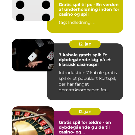
Gratis spil til pc - En verden
af underholdning inden for
casino og spil
tag: Indledning: ...
12. jan
7 kabale gratis spil: Et
dybdegående kig på et
klassisk casinospil
Introduktion 7 kabale gratis
spil er et populært kortspil,
der har fanget
opmærksomheden fra
casinoe...
12. jan
Gratis spil for ældre - en
dybdegående guide til
casino- og