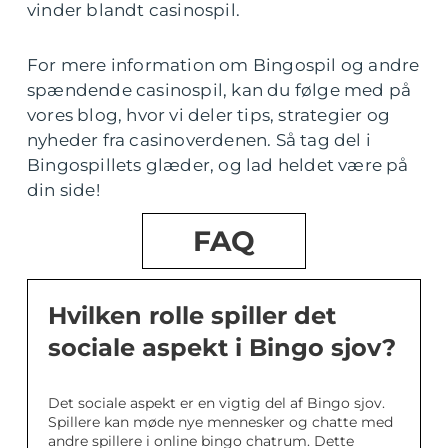
vinder blandt casinospil.
For mere information om Bingospil og andre
spændende casinospil, kan du følge med på
vores blog, hvor vi deler tips, strategier og
nyheder fra casinoverdenen. Så tag del i
Bingospillets glæder, og lad heldet være på
din side!
FAQ
Hvilken rolle spiller det
sociale aspekt i Bingo sjov?
Det sociale aspekt er en vigtig del af Bingo sjov.
Spillere kan møde nye mennesker og chatte med
andre spillere i online bingo chatrum. Dette