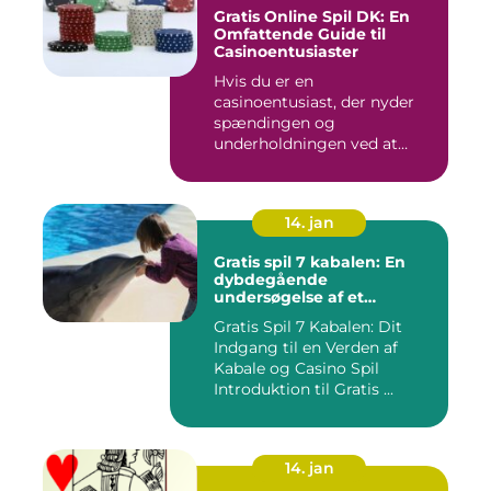
Gratis Online Spil DK: En
Omfattende Guide til
Casinoentusiaster
Hvis du er en
casinoentusiast, der nyder
spændingen og
underholdningen ved at
spille casinospil onli...
14. jan
Gratis spil 7 kabalen: En
dybdegående
undersøgelse af et
populært casinospil
Gratis Spil 7 Kabalen: Dit
Indgang til en Verden af
Kabale og Casino Spil
Introduktion til Gratis ...
14. jan