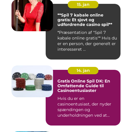
15. jan
**Spil 7 kabale online
gratis: Et sjovt og
udfordrende casino spil**
*Præsentation af "Spil 7
kabale online gratis"* Hvis du
er en person, der generelt er
interesseret ...
14. jan
Gratis Online Spil DK: En
Omfattende Guide til
Casinoentusiaster
Hvis du er en
casinoentusiast, der nyder
spændingen og
underholdningen ved at
spille casinospil onli...