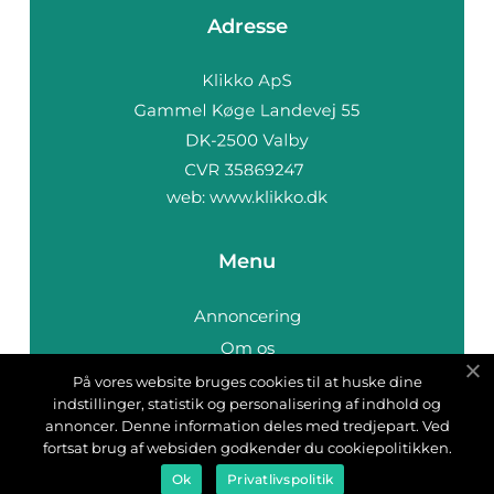
Adresse
web:
www.klikko.dk
Menu
Annoncering
Om os
Cookies
På vores website bruges cookies til at huske dine
indstillinger, statistik og personalisering af indhold og
Kontakt os
annoncer. Denne information deles med tredjepart. Ved
Sitemap
fortsat brug af websiden godkender du cookiepolitikken.
Ok
Privatlivspolitik