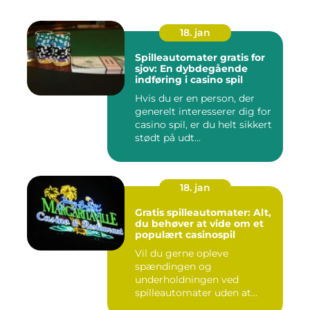
18. jan
Spilleautomater gratis for
sjov: En dybdegående
indføring i casino spil
Hvis du er en person, der
generelt interesserer dig for
casino spil, er du helt sikkert
stødt på udt...
18. jan
Gratis spilleautomater: Alt,
du behøver at vide om et
populært casinospil
Vil du gerne opleve
spændingen og
underholdningen ved
spilleautomater uden at
risikere dine penge? S...