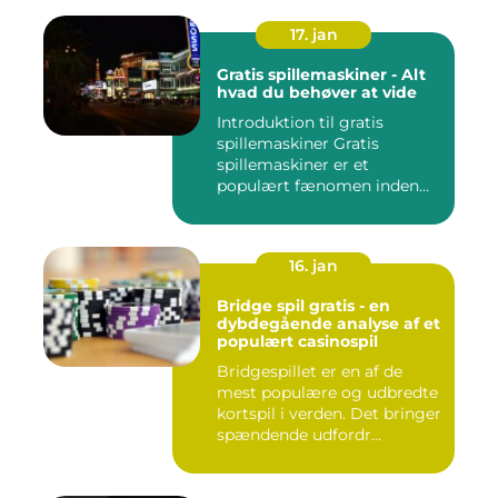
17. jan
Gratis spillemaskiner - Alt
hvad du behøver at vide
Introduktion til gratis
spillemaskiner Gratis
spillemaskiner er et
populært fænomen inden
for casin...
16. jan
Bridge spil gratis - en
dybdegående analyse af et
populært casinospil
Bridgespillet er en af de
mest populære og udbredte
kortspil i verden. Det bringer
spændende udfordr...