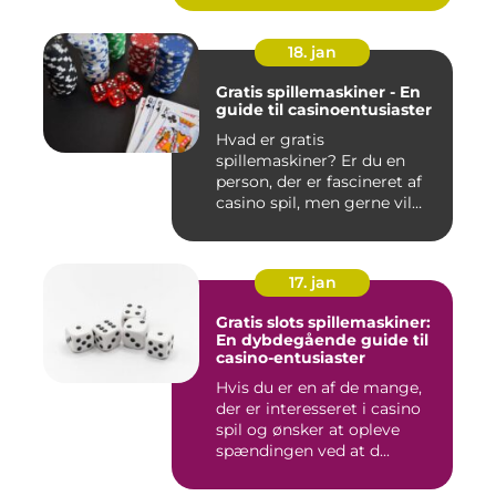
18. jan
Gratis spillemaskiner - En
guide til casinoentusiaster
Hvad er gratis
spillemaskiner? Er du en
person, der er fascineret af
casino spil, men gerne vil
und...
17. jan
Gratis slots spillemaskiner:
En dybdegående guide til
casino-entusiaster
Hvis du er en af de mange,
der er interesseret i casino
spil og ønsker at opleve
spændingen ved at d...