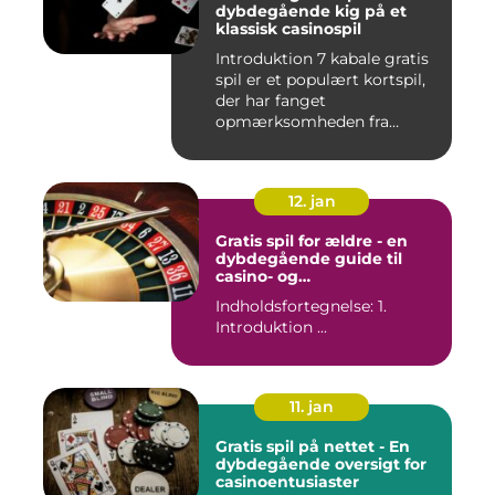
dybdegående kig på et
klassisk casinospil
Introduktion 7 kabale gratis
spil er et populært kortspil,
der har fanget
opmærksomheden fra
casinoe...
12. jan
Gratis spil for ældre - en
dybdegående guide til
casino- og
spilinteresserede
Indholdsfortegnelse: 1.
Introduktion ...
11. jan
Gratis spil på nettet - En
dybdegående oversigt for
casinoentusiaster