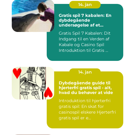
14. jan
Gratis spil 7 kabalen: En
dybdegående
undersøgelse af et
populært casinospil
Gratis Spil 7 Kabalen: Dit
Indgang til en Verden af
Kabale og Casino Spil
Introduktion til Gratis ...
14. jan
Dybdegående guide til
hjerterfri gratis spil - alt,
hvad du behøver at vide
Introduktion til hjerterfri
gratis spil: En skat for
casinospil elskere Hjerterfri
gratis spil er e...