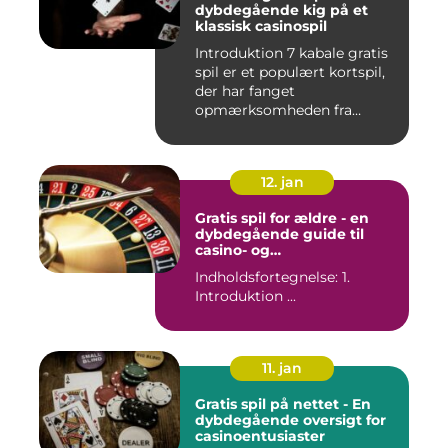
dybdegående kig på et
klassisk casinospil
Introduktion 7 kabale gratis
spil er et populært kortspil,
der har fanget
opmærksomheden fra
casinoe...
12. jan
Gratis spil for ældre - en
dybdegående guide til
casino- og
spilinteresserede
Indholdsfortegnelse: 1.
Introduktion ...
11. jan
Gratis spil på nettet - En
dybdegående oversigt for
casinoentusiaster