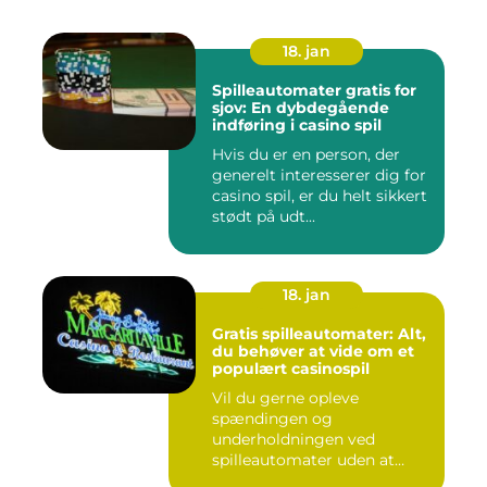
18. jan
Spilleautomater gratis for
sjov: En dybdegående
indføring i casino spil
Hvis du er en person, der
generelt interesserer dig for
casino spil, er du helt sikkert
stødt på udt...
18. jan
Gratis spilleautomater: Alt,
du behøver at vide om et
populært casinospil
Vil du gerne opleve
spændingen og
underholdningen ved
spilleautomater uden at
risikere dine penge? S...