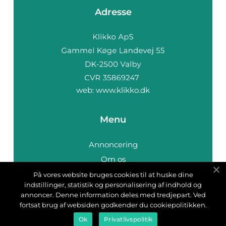
Adresse
web:
www.klikko.dk
Menu
Annoncering
Om os
Cookies
På vores website bruges cookies til at huske dine
indstillinger, statistik og personalisering af indhold og
Kontakt os
annoncer. Denne information deles med tredjepart. Ved
Sitemap
fortsat brug af websiden godkender du cookiepolitikken.
Ok
Privatlivspolitik