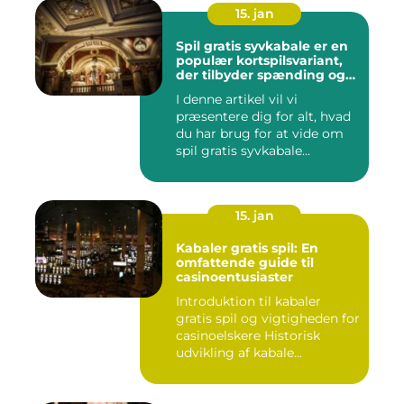
15. jan
Spil gratis syvkabale er en
populær kortspilsvariant,
der tilbyder spænding og
underholdning til casino-
I denne artikel vil vi
og spilelskere verden over
præsentere dig for alt, hvad
du har brug for at vide om
spil gratis syvkabale...
15. jan
Kabaler gratis spil: En
omfattende guide til
casinoentusiaster
Introduktion til kabaler
gratis spil og vigtigheden for
casinoelskere Historisk
udvikling af kabale...