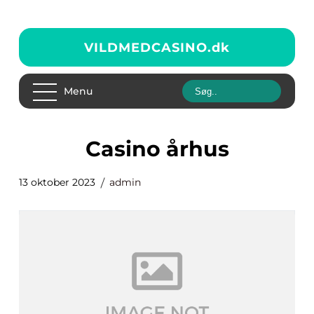
VILDMEDCASINO.
dk
Menu
casino århus
13 oktober 2023
admin