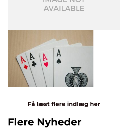
Få læst flere indlæg her
Flere Nyheder