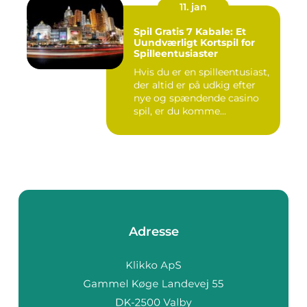
11. jan
Spil Gratis 7 Kabale: Et
Uundværligt Kortspil for
Spilleentusiaster
Hvis du er en spilleentusiast,
der altid er på udkig efter
nye og spændende casino
spil, er du komme...
Adresse