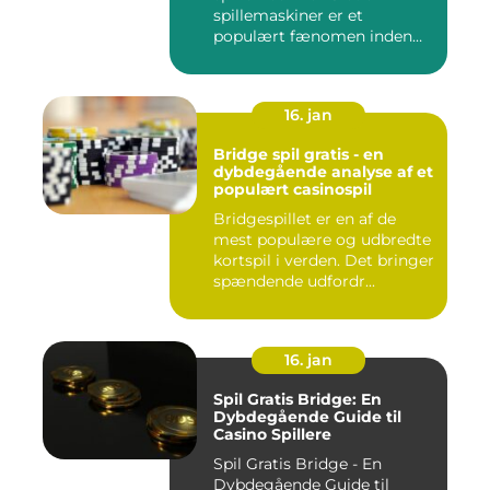
spillemaskiner er et
populært fænomen inden
for casin...
16. jan
Bridge spil gratis - en
dybdegående analyse af et
populært casinospil
Bridgespillet er en af de
mest populære og udbredte
kortspil i verden. Det bringer
spændende udfordr...
16. jan
Spil Gratis Bridge: En
Dybdegående Guide til
Casino Spillere
Spil Gratis Bridge - En
Dybdegående Guide til