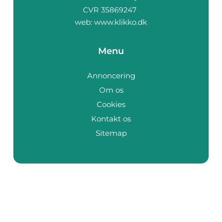
web:
www.klikko.dk
Menu
Annoncering
Om os
Cookies
Kontakt os
Sitemap