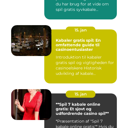
du har brug for at vide om
spil gratis syvkabale...
15. jan
Kabaler gratis spil: En
omfattende guide til
casinoentusiaster
Introduktion til kabaler
gratis spil og vigtigheden for
casinoelskere Historisk
udvikling af kabale...
15. jan
**Spil 7 kabale online
gratis: Et sjovt og
udfordrende casino spil**
*Præsentation af "Spil 7
kabale online gratis"* Hvis du