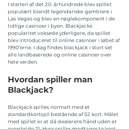
I starten af det 20. århundrede blev spillet
populært blandt legendariske gamblere i
Las Vegas og blev en nøglekomponent i de
tidlige casinoer i byen. Blackjacks
popularitet voksede yderligere, da spillet
blev introduceret til online casinoer i løbet af
1990’erne. I dag findes blackjack i stort set
alle landbaserede og online casinoer over
hele verden.
Hvordan spiller man
Blackjack?
Blackjack spilles normalt med et
standardkortspil bestående af 52 kort. Målet
med spillet er at slå dealerens hånd uden at
overskride 21. Hver spiller modtager to kort