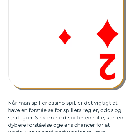
Når man spiller casino spil, er det vigtigt at
have en forståelse for spillets regler, odds og
strategier. Selvom held spiller en rolle, kan en
dybere forståelse øge ens chancer for at