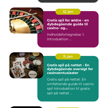
12. jan
Gratis spil for ældre - en
dybdegående guide til
casino- og
spilinteresserede
Indholdsfortegnelse: 1.
Introduktion ...
11. jan
Gratis spil på nettet - En
dybdegående oversigt for
casinoentusiaster
Gratis spil på nettet: En
omfattende guide til casino
spil Introduktion til gratis
spil på nettet ...