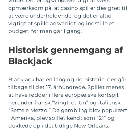
vinde. Det er også nødvendigt at være
opmærksom på, at casino spil er designet til
at være underholdende, og det er altid
vigtigt at spille ansvarligt og indstille et
budget, før man går i gang.
Historisk gennemgang af
Blackjack
Blackjack har en lang og rig historie, der går
tilbage til det 17. århundrede. Spillet menes
at have rødder i flere europæiske kortspil,
herunder fransk “Vingt-et-Un” og italiensk
“Sette e Mezzo.” Da gambling blev populært
i Amerika, blev spillet kendt som “21” og
dukkede op i det tidlige New Orleans.