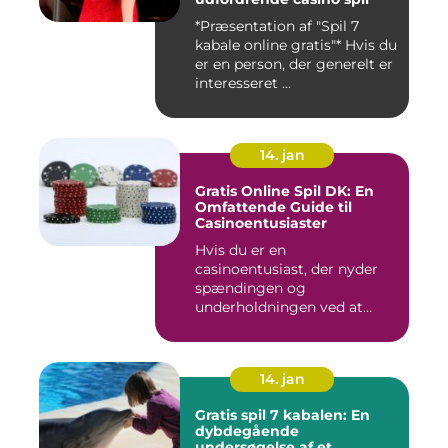
*Præsentation af "Spil 7
kabale online gratis"* Hvis du
er en person, der generelt er
interesseret ...
14. jan
Gratis Online Spil DK: En
Omfattende Guide til
Casinoentusiaster
Hvis du er en
casinoentusiast, der nyder
spændingen og
underholdningen ved at
spille casinospil onli...
14. jan
Gratis spil 7 kabalen: En
dybdegående
undersøgelse af et