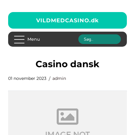
VILDMEDCASINO.
dk
Menu
casino dansk
01 november 2023
admin