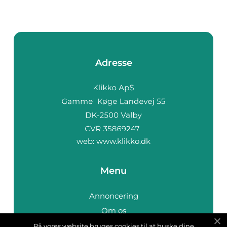
Adresse
web:
www.klikko.dk
Menu
Annoncering
Om os
Cookies
På vores website bruges cookies til at huske dine