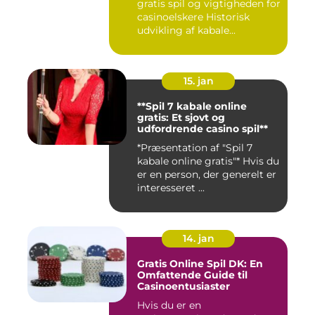
gratis spil og vigtigheden for
casinoelskere Historisk
udvikling af kabale...
15. jan
**Spil 7 kabale online
gratis: Et sjovt og
udfordrende casino spil**
*Præsentation af "Spil 7
kabale online gratis"* Hvis du
er en person, der generelt er
interesseret ...
14. jan
Gratis Online Spil DK: En
Omfattende Guide til
Casinoentusiaster
Hvis du er en