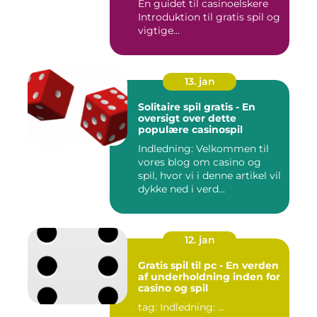
En guidet til casinoelskere
Introduktion til gratis spil og
vigtige...
13. jan
Solitaire spil gratis - En
oversigt over dette
populære casinospil
Indledning: Velkommen til
vores blog om casino og
spil, hvor vi i denne artikel vil
dykke ned i verd...
12. jan
Gratis spil til pc - En verden
af underholdning inden for
casino og spil
tag: Indledning: ...