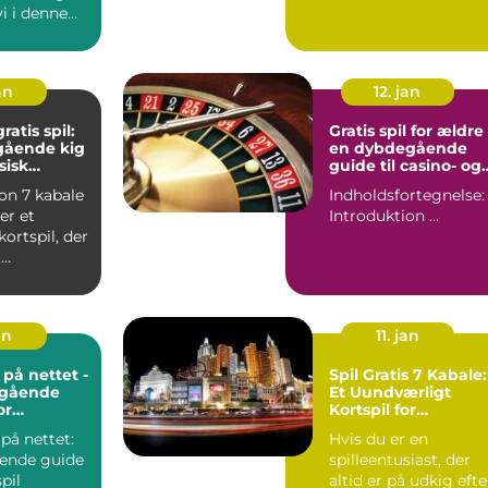
vi i denne
 dykke ned i
an
12. jan
ratis spil:
Gratis spil for ældre 
gående kig
en dybdegående
sisk
guide til casino- og
spilinteresserede
on 7 kabale
Indholdsfortegnelse: 1
 er et
Introduktion ...
ortspil, der
t
omheden
..
an
11. jan
l på nettet -
Spil Gratis 7 Kabale:
egående
Et Uundværligt
or
Kortspil for
usiaster
Spilleentusiaster
 på nettet:
Hvis du er en
ende guide
spilleentusiast, der
spil
altid er på udkig efte