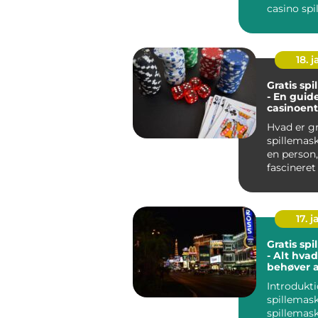
casino spil
sikkert stø
18. j
Gratis sp
- En guide
casinoent
Hvad er gr
spillemaskine
en person,
fascineret
spil, men 
und...
17. j
Gratis sp
- Alt hva
behøver a
Introduktio
spillemaskiner
spillemask