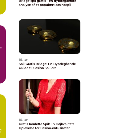
Bridge spil gratis - en dybdegående
n
analyse af et populært casinospil
e
er
16. jan
Spil Gratis Bridge: En Dybdegående
Guide til Casino Spillere
16. jan
Gratis Roulette Spil: En Højkvalitets
Oplevelse for Casino-entusiaster
g