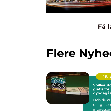
Få l
Flere Nyhe
18. j
Spilleaut
gratis for 
dybdegå
indføring 
Hvis du er
spil
der genere
interesser