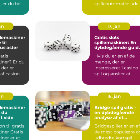
, er du helt
spilleautomater ude
dt på udt...
at risikere dine
penge? S...
an
17. jan
illemaskiner
Gratis slots
 til
spillemaskiner: En
usiaster
dybdegående guid
til casino-entusiast
atis
Hvis du er en af de
r? Er du
mange, der er
 der er
interesseret i casino
 af casino
spil og ønsker at
gerne vil
opleve spændingen
ved at d...
an
16. jan
illemaskiner
Bridge spil gratis -
d du
en dybdegående
t vide
analyse af et
populært casinospil
n til gratis
Bridgespillet er en af
 Gratis
de mest populære o
iner er et
udbredte kortspil i