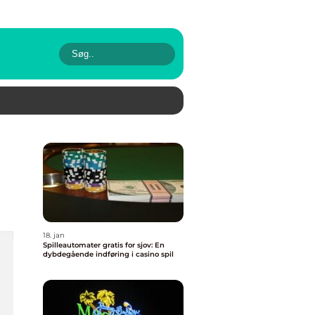
18. jan
Spilleautomater gratis for sjov: En
dybdegående indføring i casino spil