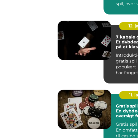
spil, hvor 
artikel vil
verd...
12. j
7 kabale g
Et dybde
på et klas
casinospil
Introdukti
gratis spil
populært k
har fange
opmærks
fra casinoe.
11. j
Gratis spi
En dybd
oversigt f
casinoent
Gratis spil
En omfatt
til casino 