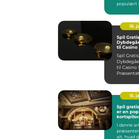
populært
inden for c
16. j
Spil Grati
Dybdegå
til Casino
Spil Grati
Dybdegåe
til Casino 
Præsentati
Gratis Brid
15. j
Spil grati
er en po
kortspilsv
tilbyder 
I denne art
og underh
præsenter
casino- o
spilelske
alt, hvad 