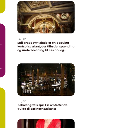
.
15. jan
o-
Spil gratis syvkabale er en populær
kortspilsvariant, der tilbyder spænding
og underholdning til casino- og
spilelskere verden over
15. jan
Kabaler gratis spil: En omfattende
guide til casinoentusiaster