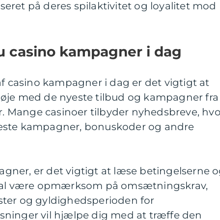
ret på deres spilaktivitet og loyalitet mod
u casino kampagner i dag
af casino kampagner i dag er det vigtigt at
øje med de nyeste tilbud og kampagner fra
er. Mange casinoer tilbyder nyhedsbreve, hvo
este kampagner, bonuskoder og andre
ner, er det vigtigt at læse betingelserne 
skal være opmærksom på omsætningskrav,
ter og gyldighedsperioden for
ninger vil hjælpe dig med at træffe den