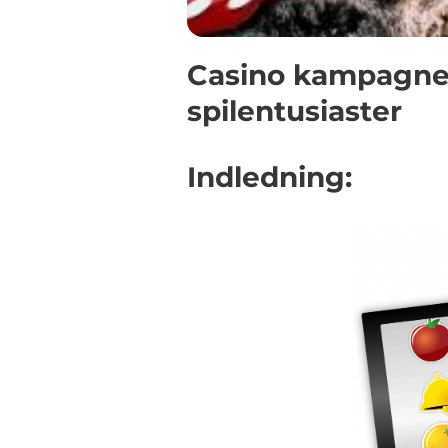
Casino kampagner 
spilentusiaster
Indledning: