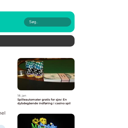
18. jan
Spilleautomater gratis for sjov: En
dybdegående indføring i casino spil
nel