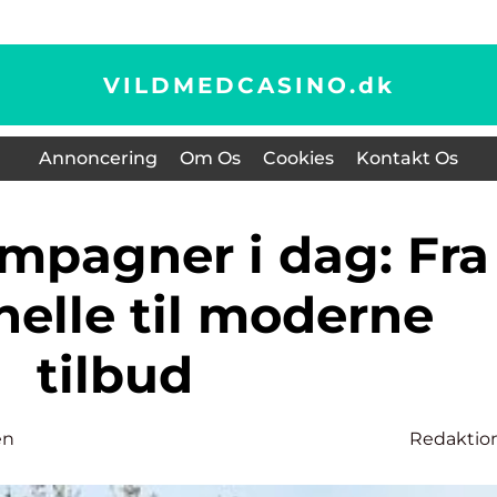
VILDMEDCASINO.
dk
Annoncering
Om Os
Cookies
Kontakt Os
nelle til moderne
tilbud
en
Redaktio