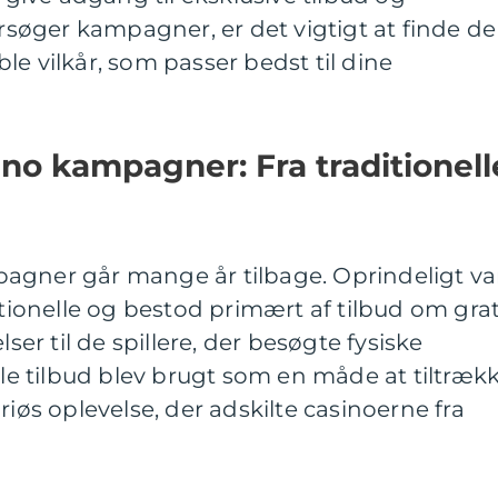
øger kampagner, er det vigtigt at finde de
le vilkår, som passer bedst til dine
ino kampagner: Fra traditionell
d
agner går mange år tilbage. Oprindeligt va
onelle og bestod primært af tilbud om grat
lser til de spillere, der besøgte fysiske
elle tilbud blev brugt som en måde at tiltræk
riøs oplevelse, der adskilte casinoerne fra