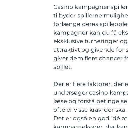
Casino kampagner spiller 
tilbyder spillerne muligh
forlænge deres spilleoplev
kampagner kan du få ekst
eksklusive turneringer 
attraktivt og givende for s
giver dem flere chancer 
spillet.
Der er flere faktorer, de
undersøger casino kampag
læse og forstå betingels
ofte er visse krav, der sk
Det er også en god idé a
kampagnekoder, der kan g