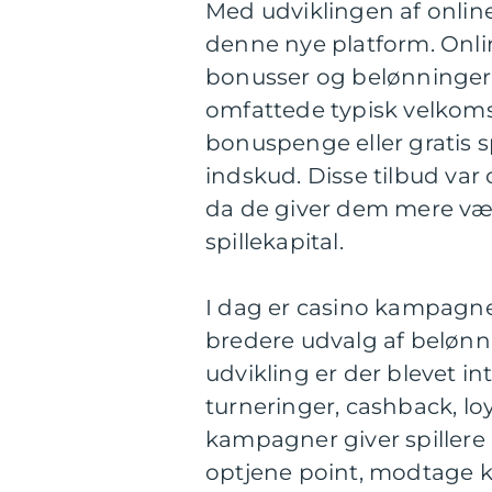
Med udviklingen af online
denne nye platform. Onlin
bonusser og belønninger f
omfattede typisk velkomst
bonuspenge eller gratis sp
indskud. Disse tilbud var
da de giver dem mere vær
spillekapital.
I dag er casino kampagner
bredere udvalg af belønn
udvikling er der blevet 
turneringer, cashback, l
kampagner giver spillere
optjene point, modtage k