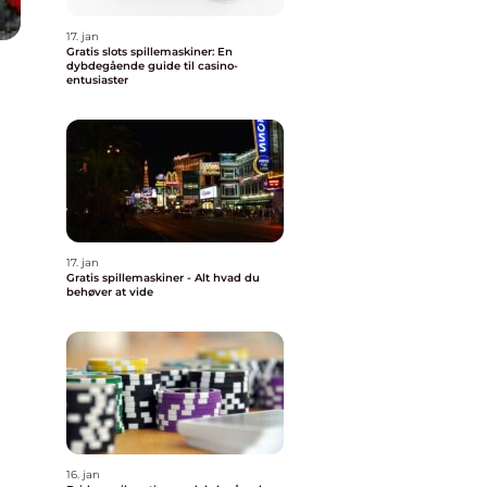
17. jan
Gratis slots spillemaskiner: En
dybdegående guide til casino-
entusiaster
17. jan
Gratis spillemaskiner - Alt hvad du
behøver at vide
16. jan