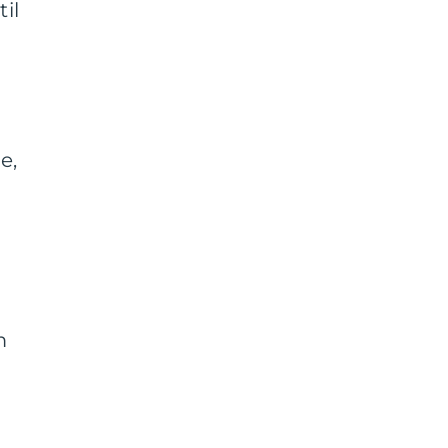
il
a
e,
m