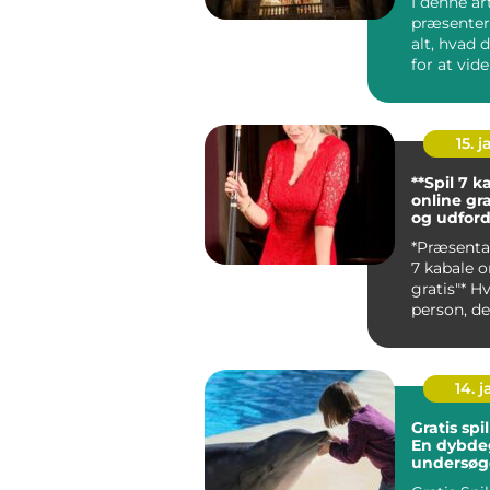
I denne art
og underh
præsenter
casino- o
spilelske
alt, hvad 
over
for at vid
gratis syvk
15. j
**Spil 7 k
online gra
og udfor
casino spi
*Præsentat
7 kabale o
gratis"* Hvis du er en
person, de
er interesse
14. 
Gratis spi
En dybd
undersøge
populært 