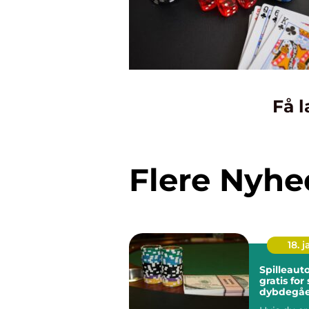
Få l
Flere Nyhe
18. j
Spilleaut
gratis for 
dybdegå
indføring 