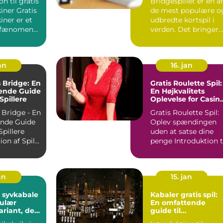
n til gratis
Bridgespillet er en af
 Gratis
de mest populære o
iner er et
udbredte kortspil i
 fænomen
verden. Det bringer
asin...
spændende udfordr..
an
16. jan
s Bridge: En
Gratis Roulette Spil:
ende Guide
En Højkvalitets
 Spillere
Oplevelse for Casin
entusiaster
s Bridge - En
Gratis Roulette Spil:
nde Guide
Oplev spændingen
Spillere
uden at satse dine
on af Spil
penge Introduktion til
ge ...
Gratis Roulette S...
an
15. jan
s syvkabale
Kabaler gratis spil:
pulær
En omfattende
ariant, der
guide til
spænding
casinoentusiaster