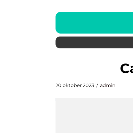
20 oktober 2023
admin