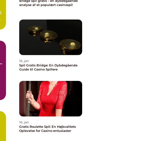
Bridge spil gratis - en dybdegående
analyse af et populært casinospil
d
n
16. jan
e
Spil Gratis Bridge: En Dybdegående
er
Guide til Casino Spillere
16. jan
Gratis Roulette Spil: En Højkvalitets
Oplevelse for Casino-entusiaster