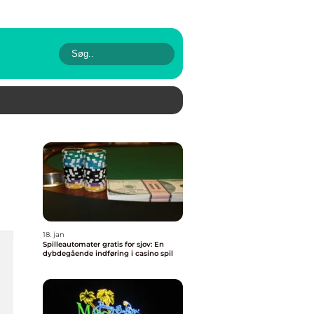
18. jan
Spilleautomater gratis for sjov: En
dybdegående indføring i casino spil