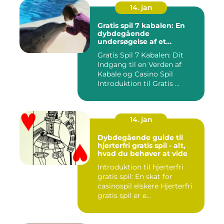
14. jan
Gratis spil 7 kabalen: En
dybdegående
undersøgelse af et
populært casinospil
Gratis Spil 7 Kabalen: Dit
Indgang til en Verden af
Kabale og Casino Spil
Introduktion til Gratis ...
14. jan
Dybdegående guide til
hjerterfri gratis spil - alt,
hvad du behøver at vide
Introduktion til hjerterfri
gratis spil: En skat for
casinospil elskere Hjerterfri
gratis spil er e...