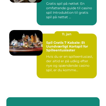
Gratis spil på nettet: En
omfattende guide til casino
spil Introduktion til gratis
spil på nettet ...
11. jan
Spil Gratis 7 Kabale: Et
Uundværligt Kortspil for
Spilleentusiaster
Hvis du er en spilleentusiast,
der altid er på udkig efter
nye og spændende casino
spil, er du komme...