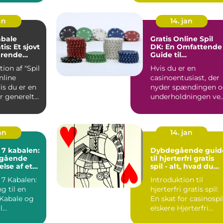
kabale...
an
14. jan
abale
Gratis Online Spil
tis: Et sjovt
DK: En Omfattende
drende
Guide til
l**
Casinoentusiaster
ion af "Spil
Hvis du er en
nline
casinoentusiast, der
nyder spændingen 
r generelt
underholdningen ve
ret ...
at spille casinospil
onli...
jan
14. jan
l 7 kabalen:
Dybdegående guid
egående
til hjerterfri gratis
lse af et
spil - alt, hvad du
casinospil
behøver at vide
l 7 Kabalen:
Introduktion til
g til en
hjerterfri gratis spil:
 Kabale og
En skat for casinospi
l
elskere Hjerterfri
on til Gratis
gratis spil er e...