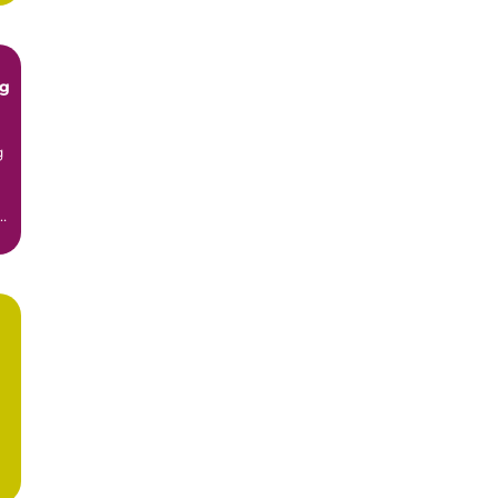
og
g
s