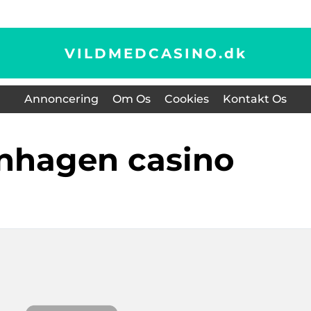
VILDMEDCASINO.
dk
Annoncering
Om Os
Cookies
Kontakt Os
enhagen casino