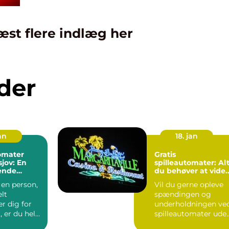
æst flere indlæg her
der
an
18. jan
omater
Gratis
sjov: En
spilleautomater: Alt
ende
du behøver at vide
i casino
om et populært
 en person,
Vil du gerne opleve
casinospil
lt
spændingen og
er dig for
underholdningen ve
, er du helt
spilleautomater ude
dt på udt...
at risikere dine