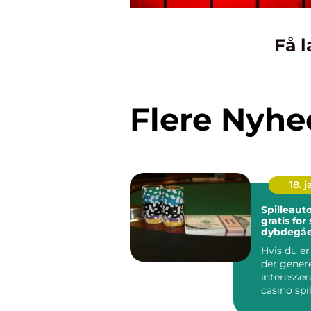
Få l
Flere Nyhe
18. j
Spilleaut
gratis for 
dybdegå
indføring 
Hvis du er
spil
der genere
interesser
casino spil
sikkert stø