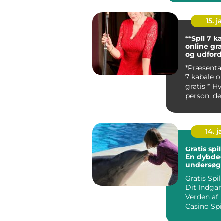
15. j
**Spil 7 k
online gra
og udfor
casino spi
*Præsentat
7 kabale o
gratis"* Hvis du er en
person, de
er interesse
14. 
Gratis spi
En dybd
undersøge
populært 
Gratis Spi
Dit Indgan
Verden af
Casino Spi
Introdukti