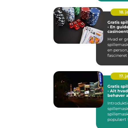
18. j
Gratis sp
- En guide
casinoent
Hvad er gr
spillemaskine
en person,
fascineret
spil, men 
und...
17. j
Gratis sp
- Alt hva
behøver a
Introduktio
spillemaskiner
spillemask
populært
inden for c