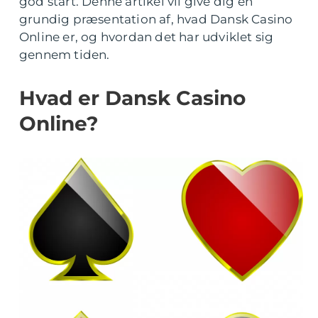
god start. Denne artikel vil give dig en
grundig præsentation af, hvad Dansk Casino
Online er, og hvordan det har udviklet sig
gennem tiden.
Hvad er Dansk Casino
Online?