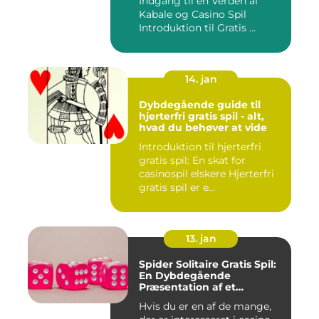
Indgang til en Verden af
Kabale og Casino Spil
Introduktion til Gratis ...
14. jan
Dybdegående guide til
hjerterfri gratis spil - alt,
hvad du behøver at vide
Introduktion til hjerterfri
gratis spil: En skat for
casinospil elskere Hjerterfri
gratis spil er e...
13. jan
Spider Solitaire Gratis Spil:
En Dybdegående
Præsentation af et
Populært Casino Spil
Hvis du er en af de mange,