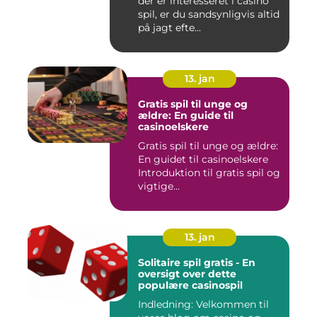
der er interesseret i casino
spil, er du sandsynligvis altid
på jagt efte...
13. jan
Gratis spil til unge og
ældre: En guide til
casinoelskere
Gratis spil til unge og ældre:
En guidet til casinoelskere
Introduktion til gratis spil og
vigtige...
13. jan
Solitaire spil gratis - En
oversigt over dette
populære casinospil
Indledning: Velkommen til