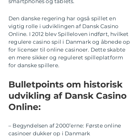
smartphones og tablets.
Den danske regering har også spillet en
vigtig rolle i udviklingen af Dansk Casino
Online. I 2012 blev Spilleloven indført, hvilket
regulere casino spil i Danmark og åbnede op
for licenser til online casinoer. Dette skabte
en mere sikker og reguleret spilleplatform
for danske spillere.
Bulletpoints om historisk
udvikling af Dansk Casino
Online:
– Begyndelsen af 2000’erne: Første online
casinoer dukker op i Danmark