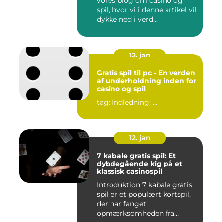
vores blog om casino og
spil, hvor vi i denne artikel vil
dykke ned i verd...
12. jan
Gratis spil til pc - En verden
af underholdning inden for
casino og spil
tag: Indledning: ...
12. jan
7 kabale gratis spil: Et
dybdegående kig på et
klassisk casinospil
Introduktion 7 kabale gratis
spil er et populært kortspil,
der har fanget
opmærksomheden fra