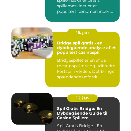
spillemaskiner Gratis
spillemaskiner er et
populært fænomen inden
for casin...
16. jan
Bridge spil gratis - en
dybdegående analyse af et
populært casinospil
Bridgespillet er en af de
mest populære og udbredte
kortspil i verden. Det bringer
spændende udfordr...
16. jan
Spil Gratis Bridge: En
Dybdegående Guide til
Casino Spillere
Spil Gratis Bridge - En