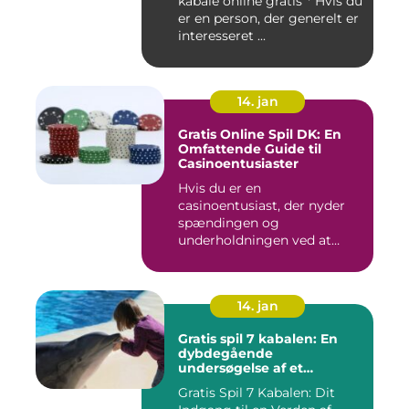
kabale online gratis"* Hvis du
er en person, der generelt er
interesseret ...
14. jan
Gratis Online Spil DK: En
Omfattende Guide til
Casinoentusiaster
Hvis du er en
casinoentusiast, der nyder
spændingen og
underholdningen ved at
spille casinospil onli...
14. jan
Gratis spil 7 kabalen: En
dybdegående
undersøgelse af et
populært casinospil
Gratis Spil 7 Kabalen: Dit