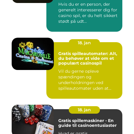
Hvis du er en person, der
generelt interesserer dig for
casino spil, er du helt sikkert
stødt på udt...
18. jan
Gratis spilleautomater: Alt,
du behøver at vide om et
populært casinospil
Vil du gerne opleve
spændingen og
underholdningen ved
spilleautomater uden at
risikere dine penge? S...
18. jan
Gratis spillemaskiner - En
guide til casinoentusiaster
Hvad er gratis