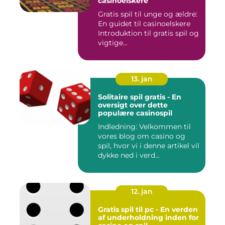
casinoelskere
Gratis spil til unge og ældre:
En guidet til casinoelskere
Introduktion til gratis spil og
vigtige...
13. jan
Solitaire spil gratis - En
oversigt over dette
populære casinospil
Indledning: Velkommen til
vores blog om casino og
spil, hvor vi i denne artikel vil
dykke ned i verd...
12. jan
Gratis spil til pc - En verden
af underholdning inden for