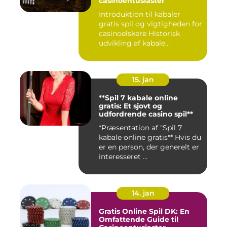
casinoentusiaster
Introduktion til kabaler
gratis spil og vigtigheden for
casinoelskere Historisk
udvikling af kabale...
15. jan
**Spil 7 kabale online
gratis: Et sjovt og
udfordrende casino spil**
*Præsentation af "Spil 7
kabale online gratis"* Hvis du
er en person, der generelt er
interesseret ...
14. jan
Gratis Online Spil DK: En
Omfattende Guide til