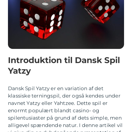
Introduktion til Dansk Spil
Yatzy
Dansk Spil Yatzy er en variation af det
klassiske terningspil, der også kendes under
navnet Yatzy eller Yahtzee. Dette spil er
enormt populært blandt casino- og
spilentusiaster på grund af dets simple, men
alligevel spændende natur. I denne artikel vil