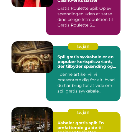
Casino-entusiaster
Gratis Roulette Spil: Oplev
spændingen uden at satse
dine penge Introduktion til
Gratis Roulette S...
15. jan
Spil gratis syvkabale er en
populær kortspilsvariant,
der tilbyder spænding og
underholdning til casino-
I denne artikel vil vi
og spilelskere verden over
præsentere dig for alt, hvad
du har brug for at vide om
spil gratis syvkabale...
15. jan
Kabaler gratis spil: En
omfattende guide til