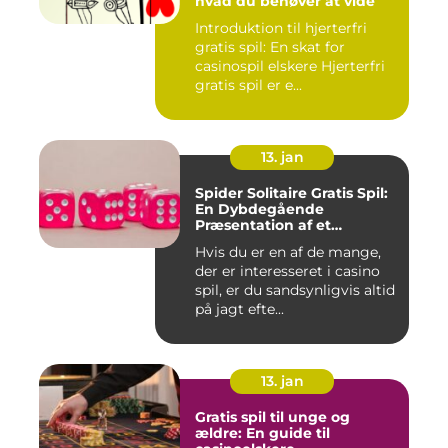
hvad du behøver at vide
Introduktion til hjerterfri
gratis spil: En skat for
casinospil elskere Hjerterfri
gratis spil er e...
13. jan
Spider Solitaire Gratis Spil:
En Dybdegående
Præsentation af et
Populært Casino Spil
Hvis du er en af de mange,
der er interesseret i casino
spil, er du sandsynligvis altid
på jagt efte...
13. jan
Gratis spil til unge og
ældre: En guide til