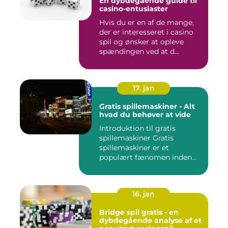
En dybdegående guide til
casino-entusiaster
Hvis du er en af de mange,
der er interesseret i casino
spil og ønsker at opleve
spændingen ved at d...
17. jan
Gratis spillemaskiner - Alt
hvad du behøver at vide
Introduktion til gratis
spillemaskiner Gratis
spillemaskiner er et
populært fænomen inden
for casin...
16. jan
Bridge spil gratis - en
dybdegående analyse af et