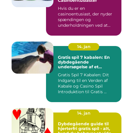
Casinoentusiaster
Hvis du er en
casinoentusiast, der nyder
spændingen og
underholdningen ved at
spille casinospil onli...
14. jan
Gratis spil 7 kabalen: En
dybdegående
undersøgelse af et
populært casinospil
Gratis Spil 7 Kabalen: Dit
Indgang til en Verden af
Kabale og Casino Spil
Introduktion til Gratis ...
14. jan
Dybdegående guide til
hjerterfri gratis spil - alt,