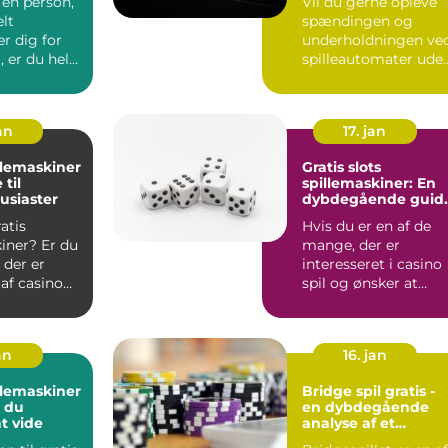
 en person,
Vil du gerne opleve
casinospil
lt
spændingen og
er dig for
underholdningen ve
, er du helt
spilleautomater ude
dt på udt...
at risikere dine
penge? S...
an
17. jan
illemaskiner
Gratis slots
 til
spillemaskiner: En
usiaster
dybdegående guid
til casino-entusiast
atis
Hvis du er en af de
r? Er du
mange, der er
 der er
interesseret i casino
 af casino
spil og ønsker at
gerne vil
opleve spændingen
ved at d...
an
16. jan
illemaskiner
Bridge spil gratis -
d du
en dybdegående
t vide
analyse af et
populært casinospil