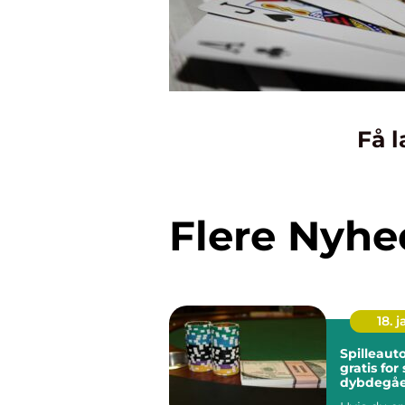
Få l
Flere Nyhe
18. j
Spilleaut
gratis for 
dybdegå
indføring 