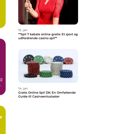
f
15. jan
**Spil 7 kabale online gratis: Et sjovt og
udfordrende casino spil**
og
d
14. jan
Gratis Online Spil DK: En Omfattende
Guide til Casinoentusiaster
e