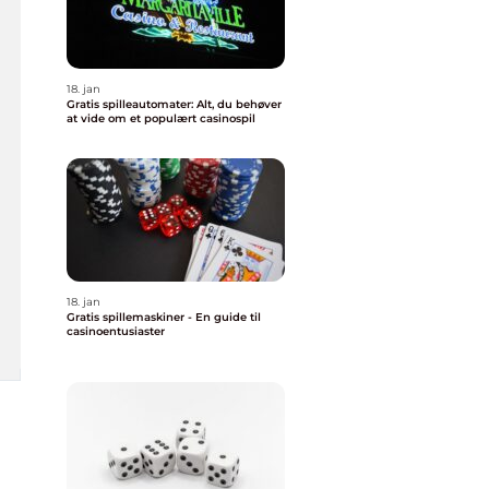
18. jan
Gratis spilleautomater: Alt, du behøver
at vide om et populært casinospil
18. jan
Gratis spillemaskiner - En guide til
casinoentusiaster