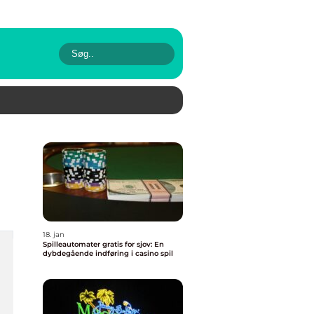
18. jan
Spilleautomater gratis for sjov: En
dybdegående indføring i casino spil