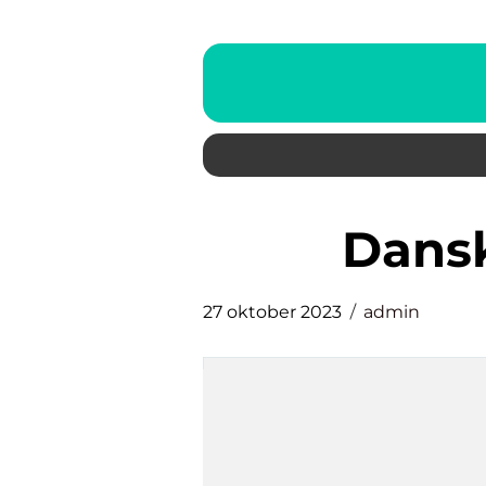
dans
27 oktober 2023
admin