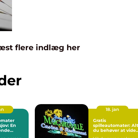
æst flere indlæg her
der
an
18. jan
omater
Gratis
sjov: En
spilleautomater: Alt
ende
du behøver at vide
i casino
om et populært