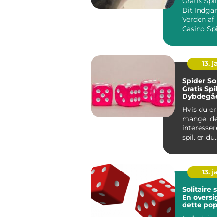
Gratis Spi
Dit Indgan
Verden af
Casino Spi
Introdukti
...
13. j
Spider Sol
Gratis Spi
Dybdegå
Præsentat
Hvis du er
Populært 
mange, de
interesser
spil, er du
sandsynlig
jagt efte...
13. j
Solitaire s
En oversi
dette po
casinospil