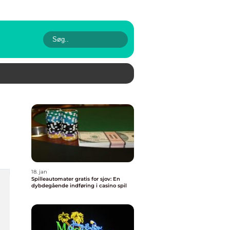
18. jan
Spilleautomater gratis for sjov: En
dybdegående indføring i casino spil