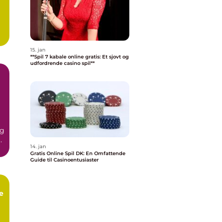
f
15. jan
**Spil 7 kabale online gratis: Et sjovt og
udfordrende casino spil**
og
d
14. jan
Gratis Online Spil DK: En Omfattende
Guide til Casinoentusiaster
e