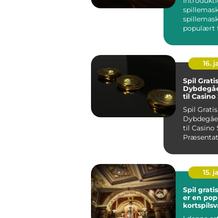
Introduktio
spillemaskiner
spillemask
populært
inden for c
16. j
Spil Grati
Dybdegå
til Casino
Spil Grati
Dybdegåe
til Casino 
Præsentati
Gratis Brid
15. j
Spil grati
er en po
kortspilsv
tilbyder 