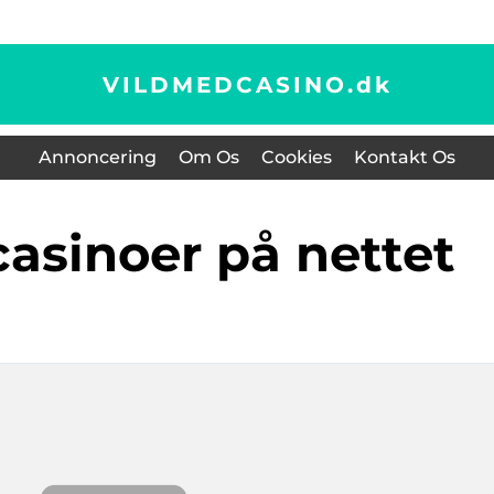
VILDMEDCASINO.
dk
Annoncering
Om Os
Cookies
Kontakt Os
casinoer på nettet