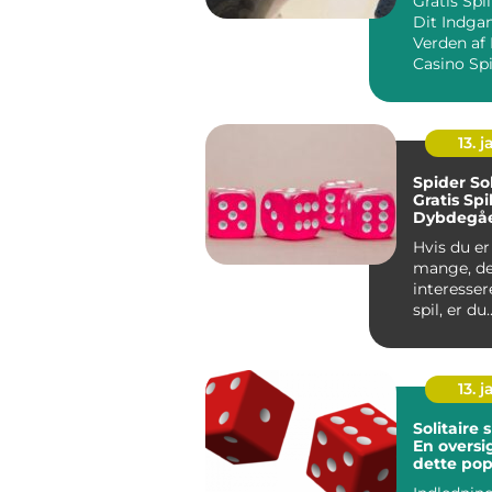
Gratis Spi
Dit Indgan
Verden af
Casino Spi
Introdukti
...
13. j
Spider Sol
Gratis Spi
Dybdegå
Præsentat
Hvis du er
Populært 
mange, de
interesser
spil, er du
sandsynlig
jagt efte...
13. j
Solitaire s
En oversi
dette po
casinospil