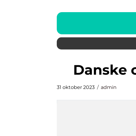
danske 
31 oktober 2023
admin