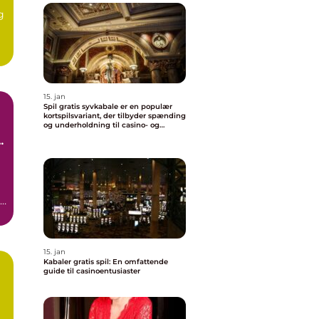
g
.
15. jan
Spil gratis syvkabale er en populær
kortspilsvariant, der tilbyder spænding
og underholdning til casino- og
spilelskere verden over
o-
15. jan
Kabaler gratis spil: En omfattende
guide til casinoentusiaster