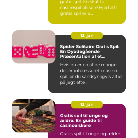
gratis spil: En skat for
casinospil elskere Hjerterfri
gratis spil er e...
13. jan
Spider Solitaire Gratis Spil:
En Dybdegående
Præsentation af et
Populært Casino Spil
Hvis du er en af de mange,
der er interesseret i casino
spil, er du sandsynligvis altid
på jagt efte...
13. jan
Gratis spil til unge og
ældre: En guide til
casinoelskere
Gratis spil til unge og ældre: