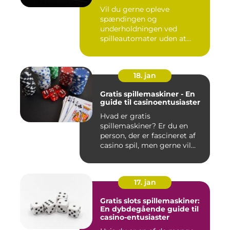
Vil du gerne opleve
spændingen og
underholdningen ved
spilleautomater uden at
risikere dine penge? S...
18. jan
Gratis spillemaskiner - En
guide til casinoentusiaster
Hvad er gratis
spillemaskiner? Er du en
person, der er fascineret af
casino spil, men gerne vil
und...
17. jan
Gratis slots spillemaskiner:
En dybdegående guide til
casino-entusiaster