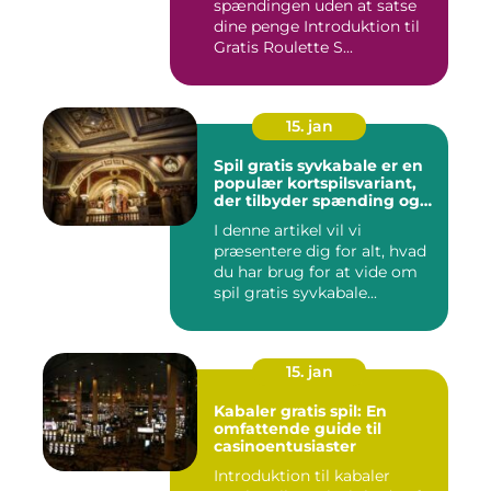
spændingen uden at satse
dine penge Introduktion til
Gratis Roulette S...
15. jan
Spil gratis syvkabale er en
populær kortspilsvariant,
der tilbyder spænding og
underholdning til casino-
I denne artikel vil vi
og spilelskere verden over
præsentere dig for alt, hvad
du har brug for at vide om
spil gratis syvkabale...
15. jan
Kabaler gratis spil: En
omfattende guide til
casinoentusiaster
Introduktion til kabaler