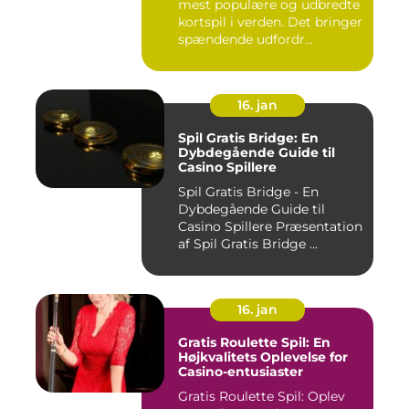
mest populære og udbredte
kortspil i verden. Det bringer
spændende udfordr...
16. jan
Spil Gratis Bridge: En
Dybdegående Guide til
Casino Spillere
Spil Gratis Bridge - En
Dybdegående Guide til
Casino Spillere Præsentation
af Spil Gratis Bridge ...
16. jan
Gratis Roulette Spil: En
Højkvalitets Oplevelse for
Casino-entusiaster
Gratis Roulette Spil: Oplev