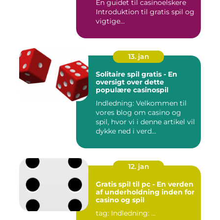
En guidet til casinoelskere
Introduktion til gratis spil og
vigtige...
13. jan
Solitaire spil gratis - En
oversigt over dette
populære casinospil
Indledning: Velkommen til
vores blog om casino og
spil, hvor vi i denne artikel vil
dykke ned i verd...
12. jan
Gratis spil til pc - En verden
af underholdning inden for
casino og spil
tag: Indledning: ...