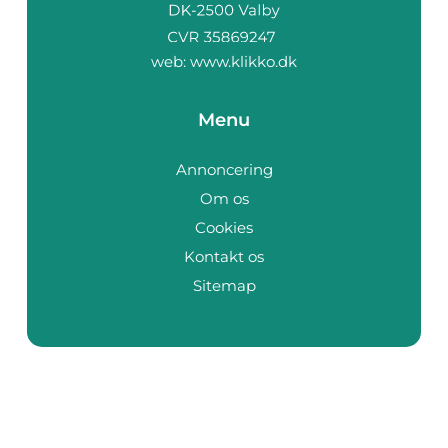
web:
www.klikko.dk
Menu
Annoncering
Om os
Cookies
Kontakt os
Sitemap