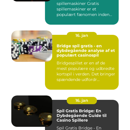
spillemaskiner Gratis
spillemaskiner er et
populært fænomen inden
for casin...
16. jan
Bridge spil gratis - en
dybdegående analyse af et
populært casinospil
Bridgespillet er en af de
mest populære og udbredte
kortspil i verden. Det bringer
spændende udfordr...
16. jan
Spil Gratis Bridge: En
Dybdegående Guide til
Casino Spillere
Spil Gratis Bridge - En