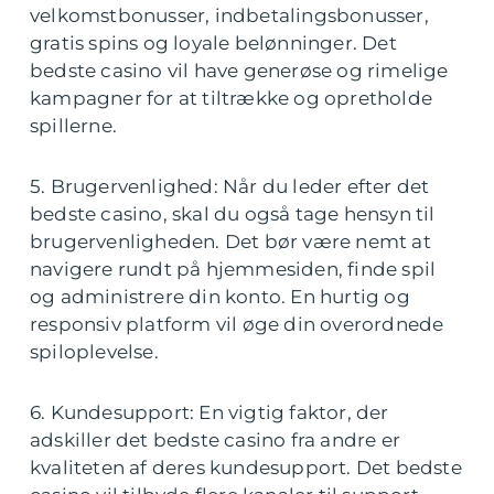
velkomstbonusser, indbetalingsbonusser,
gratis spins og loyale belønninger. Det
bedste casino vil have generøse og rimelige
kampagner for at tiltrække og opretholde
spillerne.
5. Brugervenlighed: Når du leder efter det
bedste casino, skal du også tage hensyn til
brugervenligheden. Det bør være nemt at
navigere rundt på hjemmesiden, finde spil
og administrere din konto. En hurtig og
responsiv platform vil øge din overordnede
spiloplevelse.
6. Kundesupport: En vigtig faktor, der
adskiller det bedste casino fra andre er
kvaliteten af deres kundesupport. Det bedste