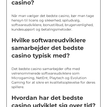
casino?
Når man vælger det bedste casino, bør man tage
hensyn til licens og sikkerhed, spiludvalg,
softwareudviklere, bonustilbud, brugervenlighed,
kundesupport og betalingsmetoder.
Hvilke softwareudviklere
samarbejder det bedste
casino typisk med?
Det bedste casino samarbejder ofte med
velrenommerede softwareudviklere som
Microgaming, NetEnt, Playtech og Evolution
Gaming for at sikre en kvalitetsoplevelse for deres
spillere.
Hvordan har det bedste
casino udviklet sig over tid?