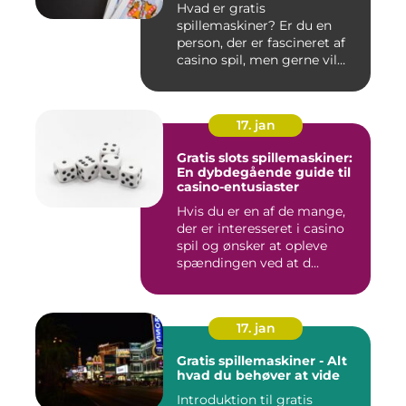
Hvad er gratis
spillemaskiner? Er du en
person, der er fascineret af
casino spil, men gerne vil
und...
17. jan
Gratis slots spillemaskiner:
En dybdegående guide til
casino-entusiaster
Hvis du er en af de mange,
der er interesseret i casino
spil og ønsker at opleve
spændingen ved at d...
17. jan
Gratis spillemaskiner - Alt
hvad du behøver at vide
Introduktion til gratis