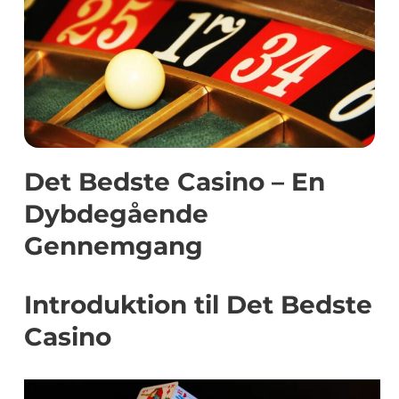
Det Bedste Casino – En
Dybdegående
Gennemgang
Introduktion til Det Bedste
Casino