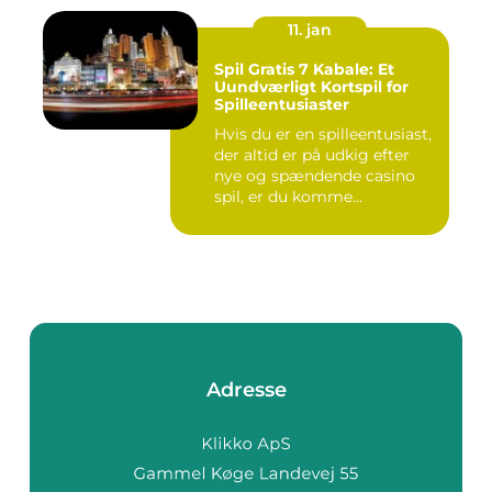
11. jan
Spil Gratis 7 Kabale: Et
Uundværligt Kortspil for
Spilleentusiaster
Hvis du er en spilleentusiast,
der altid er på udkig efter
nye og spændende casino
spil, er du komme...
Adresse