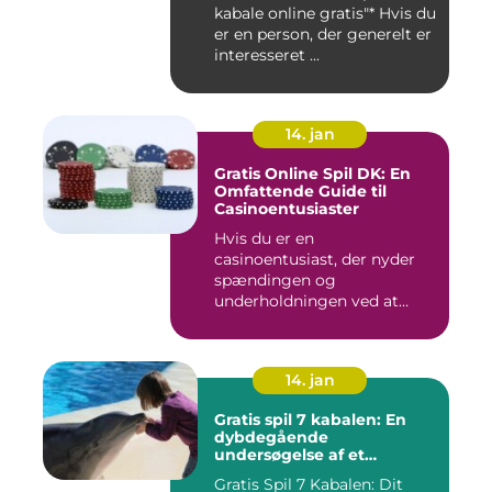
kabale online gratis"* Hvis du
er en person, der generelt er
interesseret ...
14. jan
Gratis Online Spil DK: En
Omfattende Guide til
Casinoentusiaster
Hvis du er en
casinoentusiast, der nyder
spændingen og
underholdningen ved at
spille casinospil onli...
14. jan
Gratis spil 7 kabalen: En
dybdegående
undersøgelse af et
populært casinospil
Gratis Spil 7 Kabalen: Dit