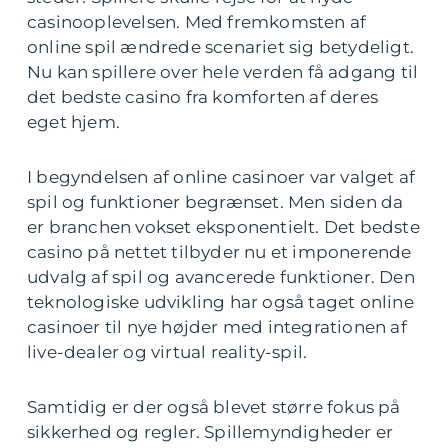
casinooplevelsen. Med fremkomsten af
online spil ændrede scenariet sig betydeligt.
Nu kan spillere over hele verden få adgang til
det bedste casino fra komforten af deres
eget hjem.
I begyndelsen af online casinoer var valget af
spil og funktioner begrænset. Men siden da
er branchen vokset eksponentielt. Det bedste
casino på nettet tilbyder nu et imponerende
udvalg af spil og avancerede funktioner. Den
teknologiske udvikling har også taget online
casinoer til nye højder med integrationen af
live-dealer og virtual reality-spil.
Samtidig er der også blevet større fokus på
sikkerhed og regler. Spillemyndigheder er