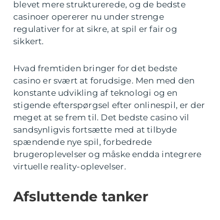
blevet mere strukturerede, og de bedste
casinoer opererer nu under strenge
regulativer for at sikre, at spil er fair og
sikkert.
Hvad fremtiden bringer for det bedste
casino er svært at forudsige. Men med den
konstante udvikling af teknologi og en
stigende efterspørgsel efter onlinespil, er der
meget at se frem til. Det bedste casino vil
sandsynligvis fortsætte med at tilbyde
spændende nye spil, forbedrede
brugeroplevelser og måske endda integrere
virtuelle reality-oplevelser.
Afsluttende tanker