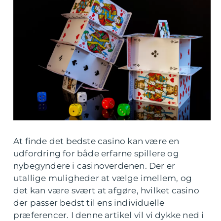
At finde det bedste casino kan være en
udfordring for både erfarne spillere og
nybegyndere i casinoverdenen. Der er
utallige muligheder at vælge imellem, og
det kan være svært at afgøre, hvilket casino
der passer bedst til ens individuelle
præferencer. I denne artikel vil vi dykke ned i