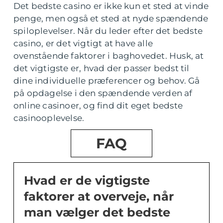
Det bedste casino er ikke kun et sted at vinde
penge, men også et sted at nyde spændende
spiloplevelser. Når du leder efter det bedste
casino, er det vigtigt at have alle
ovenstående faktorer i baghovedet. Husk, at
det vigtigste er, hvad der passer bedst til
dine individuelle præferencer og behov. Gå
på opdagelse i den spændende verden af
online casinoer, og find dit eget bedste
casinooplevelse.
FAQ
Hvad er de vigtigste
faktorer at overveje, når
man vælger det bedste