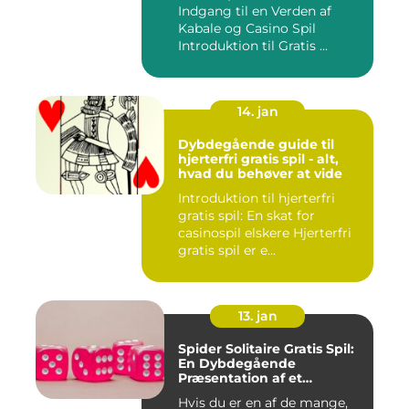
Indgang til en Verden af
Kabale og Casino Spil
Introduktion til Gratis ...
14. jan
Dybdegående guide til
hjerterfri gratis spil - alt,
hvad du behøver at vide
Introduktion til hjerterfri
gratis spil: En skat for
casinospil elskere Hjerterfri
gratis spil er e...
13. jan
Spider Solitaire Gratis Spil:
En Dybdegående
Præsentation af et
Populært Casino Spil
Hvis du er en af de mange,