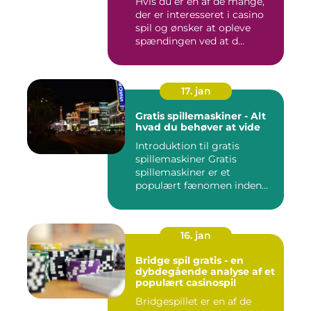
Hvis du er en af de mange,
der er interesseret i casino
spil og ønsker at opleve
spændingen ved at d...
17. jan
Gratis spillemaskiner - Alt
hvad du behøver at vide
Introduktion til gratis
spillemaskiner Gratis
spillemaskiner er et
populært fænomen inden
for casin...
16. jan
Bridge spil gratis - en
dybdegående analyse af et
populært casinospil
Bridgespillet er en af de