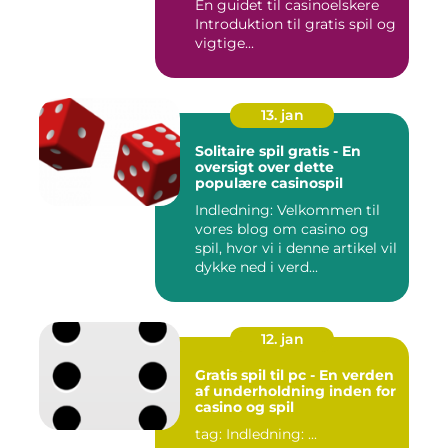
En guidet til casinoelskere
Introduktion til gratis spil og
vigtige...
13. jan
Solitaire spil gratis - En
oversigt over dette
populære casinospil
Indledning: Velkommen til
vores blog om casino og
spil, hvor vi i denne artikel vil
dykke ned i verd...
12. jan
Gratis spil til pc - En verden
af underholdning inden for
casino og spil
tag: Indledning: ...