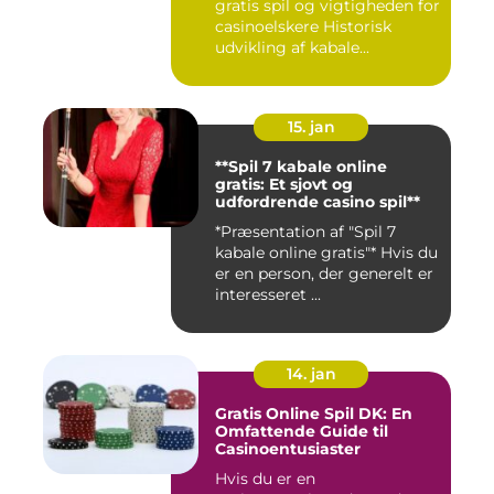
gratis spil og vigtigheden for
casinoelskere Historisk
udvikling af kabale...
15. jan
**Spil 7 kabale online
gratis: Et sjovt og
udfordrende casino spil**
*Præsentation af "Spil 7
kabale online gratis"* Hvis du
er en person, der generelt er
interesseret ...
14. jan
Gratis Online Spil DK: En
Omfattende Guide til
Casinoentusiaster
Hvis du er en