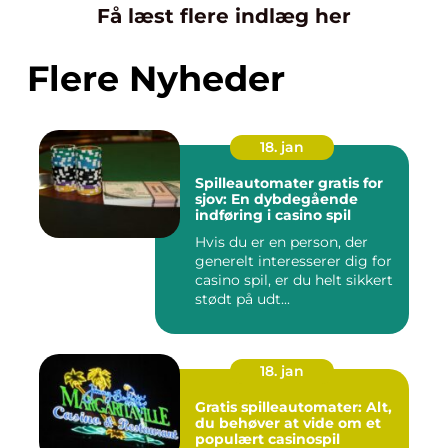
Få læst flere indlæg her
Flere Nyheder
18. jan
Spilleautomater gratis for
sjov: En dybdegående
indføring i casino spil
Hvis du er en person, der
generelt interesserer dig for
casino spil, er du helt sikkert
stødt på udt...
18. jan
Gratis spilleautomater: Alt,
du behøver at vide om et
populært casinospil