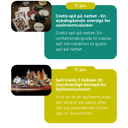
11. jan
Gratis spil på nettet - En
dybdegående oversigt for
casinoentusiaster
Gratis spil på nettet: En
omfattende guide til casino
spil Introduktion til gratis
spil på nettet ...
11. jan
Spil Gratis 7 Kabale: Et
Uundværligt Kortspil for
Spilleentusiaster
Hvis du er en spilleentusiast,
der altid er på udkig efter
nye og spændende casino
spil, er du komme...