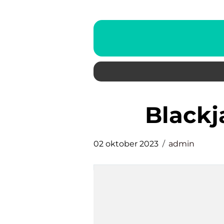
black
02 oktober 2023
admin