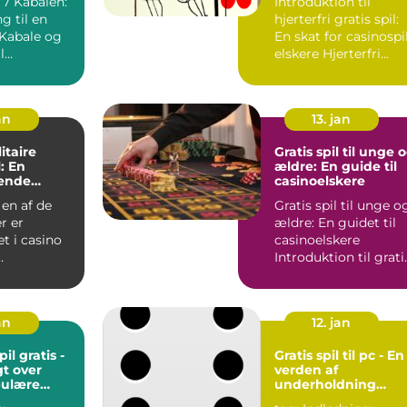
l 7 Kabalen:
Introduktion til
g til en
hjerterfri gratis spil:
 Kabale og
En skat for casinospi
l
elskere Hjerterfri
on til Gratis
gratis spil er e...
an
13. jan
itaire
Gratis spil til unge 
l: En
ældre: En guide til
ende
casinoelskere
ion af et
 en af de
Gratis spil til unge o
Casino Spil
r er
ældre: En guidet til
et i casino
casinoelskere
Introduktion til grati
vis altid på
spil og vigtige...
an
12. jan
pil gratis -
Gratis spil til pc - En
gt over
verden af
pulære
underholdning
inden for casino og