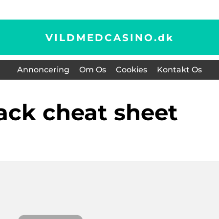
VILDMEDCASINO.
dk
Annoncering
Om Os
Cookies
Kontakt Os
jack cheat sheet