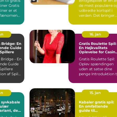
n til gratis
Bridgespillet er en af
 Gratis
de mest populære o
iner er et
udbredte kortspil i
 fænomen
verden. Det bringer
asin...
spændende udfordr..
an
16. jan
s Bridge: En
Gratis Roulette Spil:
ende Guide
En Højkvalitets
 Spillere
Oplevelse for Casin
entusiaster
s Bridge - En
Gratis Roulette Spil:
nde Guide
Oplev spændingen
Spillere
uden at satse dine
on af Spil
penge Introduktion til
ge ...
Gratis Roulette S...
an
15. jan
s syvkabale
Kabaler gratis spil:
pulær
En omfattende
ariant, der
guide til
spænding
casinoentusiaster