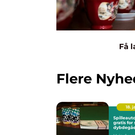
Få l
Flere Nyhe
18. j
Spilleaut
gratis for 
dybdegå
indføring 