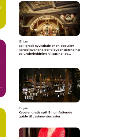
g
.
15. jan
Spil gratis syvkabale er en populær
kortspilsvariant, der tilbyder spænding
og underholdning til casino- og
spilelskere verden over
o-
15. jan
Kabaler gratis spil: En omfattende
guide til casinoentusiaster