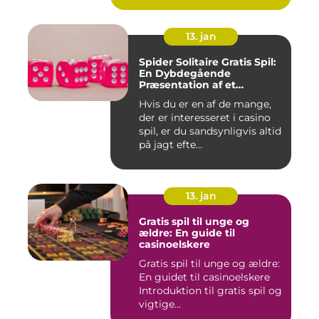
13. jan
Spider Solitaire Gratis Spil:
En Dybdegående
Præsentation af et
Populært Casino Spil
Hvis du er en af de mange,
der er interesseret i casino
spil, er du sandsynligvis altid
på jagt efte...
13. jan
Gratis spil til unge og
ældre: En guide til
casinoelskere
Gratis spil til unge og ældre:
En guidet til casinoelskere
Introduktion til gratis spil og
vigtige...