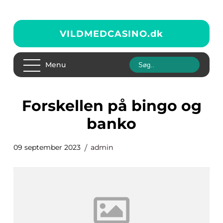
VILDMEDCASINO.
dk
Menu
forskellen på bingo og
banko
09 september 2023
admin