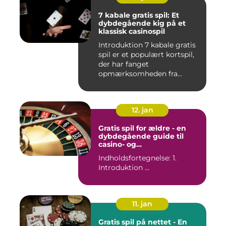
7 kabale gratis spil: Et
dybdegående kig på et
klassisk casinospil
Introduktion 7 kabale gratis
spil er et populært kortspil,
der har fanget
opmærksomheden fra
casinoe...
12. jan
Gratis spil for ældre - en
dybdegående guide til
casino- og
spilinteresserede
Indholdsfortegnelse: 1.
Introduktion ...
11. jan
Gratis spil på nettet - En