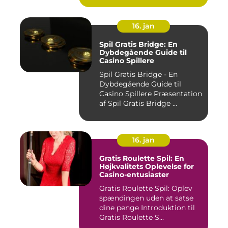
16. jan
Spil Gratis Bridge: En
Dybdegående Guide til
Casino Spillere
Spil Gratis Bridge - En
Dybdegående Guide til
Casino Spillere Præsentation
af Spil Gratis Bridge ...
16. jan
Gratis Roulette Spil: En
Højkvalitets Oplevelse for
Casino-entusiaster
Gratis Roulette Spil: Oplev
spændingen uden at satse
dine penge Introduktion til
Gratis Roulette S...