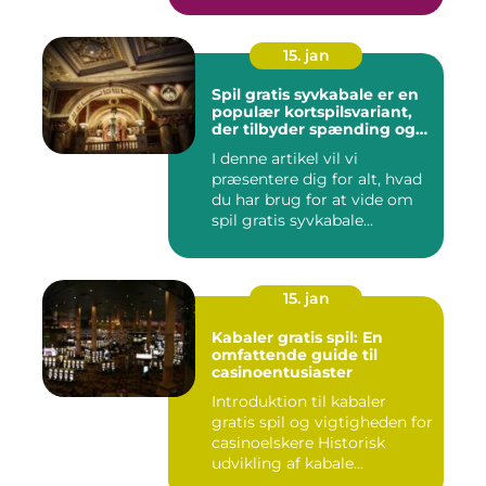
15. jan
Spil gratis syvkabale er en
populær kortspilsvariant,
der tilbyder spænding og
underholdning til casino-
I denne artikel vil vi
og spilelskere verden over
præsentere dig for alt, hvad
du har brug for at vide om
spil gratis syvkabale...
15. jan
Kabaler gratis spil: En
omfattende guide til
casinoentusiaster
Introduktion til kabaler
gratis spil og vigtigheden for
casinoelskere Historisk
udvikling af kabale...