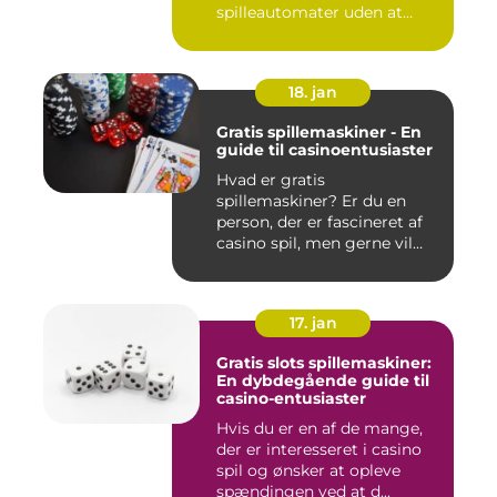
spilleautomater uden at
risikere dine penge? S...
18. jan
Gratis spillemaskiner - En
guide til casinoentusiaster
Hvad er gratis
spillemaskiner? Er du en
person, der er fascineret af
casino spil, men gerne vil
und...
17. jan
Gratis slots spillemaskiner:
En dybdegående guide til
casino-entusiaster
Hvis du er en af de mange,
der er interesseret i casino
spil og ønsker at opleve
spændingen ved at d...