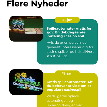
Flere Nyheder
18. jan
Spilleautomater gratis for
sjov: En dybdegående
indføring i casino spil
Hvis du er en person, der
generelt interesserer dig for
casino spil, er du helt sikkert
stødt på udt...
18. jan
Gratis spilleautomater: Alt,
du behøver at vide om et
populært casinospil
Vil du gerne opleve
spændingen og
underholdningen ved