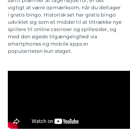
samt præmier at tage højde for, er det
vigtigt at være opmærksom, når du deltager
i gratis bingo. Historisk set har gratis bingo
udviklet sig som et middel til at tiltrække nye
spillere til online casinoer og spillesider, og
med den øgede tilgængelighed via
smartphones og mobile apps er
populariteten kun steget.