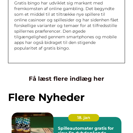
Gratis bingo har udviklet sig markant med
fremkomsten af online gambling. Det begyndte
som et middel til at tiltrække nye spillere til
online casinoer og spillesider og har sidenhen fået
forskellige varianter og temaer for at tilfredsstille
spillernes præferencer. Den øgede
tilgængelighed gennem smartphones og mobile
apps har også bidraget til den stigende
popularitet af gratis bingo.
Få læst flere indlæg her
Flere Nyheder
18. jan
Spilleautomater gratis for
sjov: En dybdegående