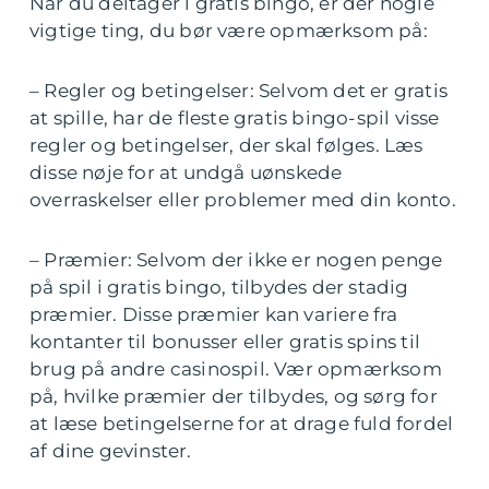
Når du deltager i gratis bingo, er der nogle
vigtige ting, du bør være opmærksom på:
– Regler og betingelser: Selvom det er gratis
at spille, har de fleste gratis bingo-spil visse
regler og betingelser, der skal følges. Læs
disse nøje for at undgå uønskede
overraskelser eller problemer med din konto.
– Præmier: Selvom der ikke er nogen penge
på spil i gratis bingo, tilbydes der stadig
præmier. Disse præmier kan variere fra
kontanter til bonusser eller gratis spins til
brug på andre casinospil. Vær opmærksom
på, hvilke præmier der tilbydes, og sørg for
at læse betingelserne for at drage fuld fordel
af dine gevinster.