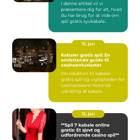
I denne artikel vil vi
og spilelskere verden over
præsentere dig for alt, hvad
du har brug for at vide om
spil gratis syvkabale...
15. jan
Kabaler gratis spil: En
omfattende guide til
casinoentusiaster
Introduktion til kabaler
gratis spil og vigtigheden for
casinoelskere Historisk
udvikling af kabale...
15. jan
**Spil 7 kabale online
gratis: Et sjovt og
udfordrende casino spil**