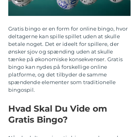
Gratis bingo er en form for online bingo, hvor
deltagerne kan spille spillet uden at skulle
betale noget. Det er ideelt for spillere, der
ønsker sjov og spænding uden at skulle
tænke på økonomiske konsekvenser. Gratis
bingo kan nydes på forskellige online
platforme, og det tilbyder de samme
spændende elementer som traditionelle
bingospil.
Hvad Skal Du Vide om
Gratis Bingo?