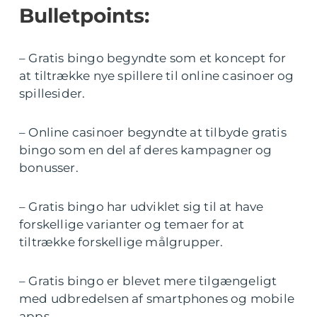
Bulletpoints:
– Gratis bingo begyndte som et koncept for
at tiltrække nye spillere til online casinoer og
spillesider.
– Online casinoer begyndte at tilbyde gratis
bingo som en del af deres kampagner og
bonusser.
– Gratis bingo har udviklet sig til at have
forskellige varianter og temaer for at
tiltrække forskellige målgrupper.
– Gratis bingo er blevet mere tilgængeligt
med udbredelsen af smartphones og mobile
apps.