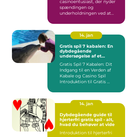
casinoentusiast, der nyder
spændingen og
underholdningen ved at
spille casinospil onli...
14. jan
Gratis spil 7 kabalen: En
dybdegående
undersøgelse af et
populært casinospil
Gratis Spil 7 Kabalen: Dit
Indgang til en Verden af
Kabale og Casino Spil
Introduktion til Gratis ...
14. jan
Dybdegående guide til
hjerterfri gratis spil - alt,
hvad du behøver at vide
Introduktion til hjerterfri