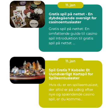
11. jan
Gratis spil på nettet - En
dybdegående oversigt for
casinoentusiaster
Gratis spil på nettet: En
omfattende guide til casino
spil Introduktion til gratis
spil på nettet ...
11. jan
Spil Gratis 7 Kabale: Et
Uundværligt Kortspil for
Spilleentusiaster
Hvis du er en spilleentusiast,
der altid er på udkig efter
nye og spændende casino
spil, er du komme...