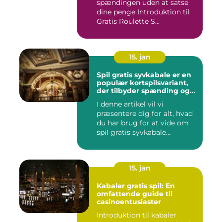
spændingen uden at satse
dine penge Introduktion til
Gratis Roulette S...
15. jan
Spil gratis syvkabale er en
populær kortspilsvariant,
der tilbyder spænding og
underholdning til casino-
I denne artikel vil vi
og spilelskere verden over
præsentere dig for alt, hvad
du har brug for at vide om
spil gratis syvkabale...
15. jan
Kabaler gratis spil: En
omfattende guide til
casinoentusiaster
Introduktion til kabaler