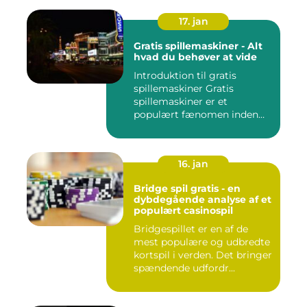
17. jan
Gratis spillemaskiner - Alt
hvad du behøver at vide
Introduktion til gratis
spillemaskiner Gratis
spillemaskiner er et
populært fænomen inden
for casin...
16. jan
Bridge spil gratis - en
dybdegående analyse af et
populært casinospil
Bridgespillet er en af de
mest populære og udbredte
kortspil i verden. Det bringer
spændende udfordr...