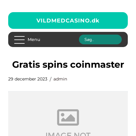
VILDMEDCASINO.
dk
Menu
gratis spins coinmaster
29 december 2023
admin