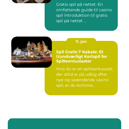
Gratis spil på nettet: En
omfattende guide til casino
spil Introduktion til gratis
spil på nettet ...
11. jan
Spil Gratis 7 Kabale: Et
Uundværligt Kortspil for
Spilleentusiaster
Hvis du er en spilleentusiast,
der altid er på udkig efter
nye og spændende casino
spil, er du komme...