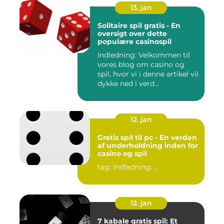
13. jan
Solitaire spil gratis - En
oversigt over dette
populære casinospil
Indledning: Velkommen til
vores blog om casino og
spil, hvor vi i denne artikel vil
dykke ned i verd...
12. jan
Gratis spil til pc - En verden
af underholdning inden for
casino og spil
tag: Indledning: ...
12. jan
7 kabale gratis spil: Et