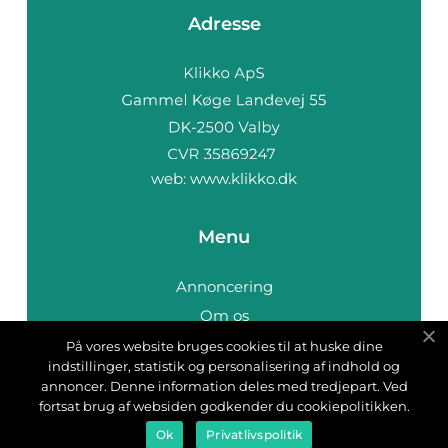
Adresse
web:
www.klikko.dk
Menu
Annoncering
Om os
Cookies
På vores website bruges cookies til at huske dine
indstillinger, statistik og personalisering af indhold og
Kontakt os
annoncer. Denne information deles med tredjepart. Ved
Sitemap
fortsat brug af websiden godkender du cookiepolitikken.
Ok
Privatlivspolitik