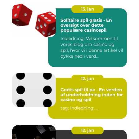
13. jan
Solitaire spil gratis - En
oversigt over dette
populære casinospil
Indledning: Velkommen til
vores blog om casino og
spil, hvor vi i denne artikel vil
dykke ned i verd...
12. jan
Gratis spil til pc - En verden
af underholdning inden for
casino og spil
tag: Indledning: ...
12. jan