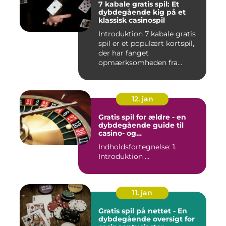
7 kabale gratis spil: Et
dybdegående kig på et
klassisk casinospil
Introduktion 7 kabale gratis
spil er et populært kortspil,
der har fanget
opmærksomheden fra
casinoe...
12. jan
Gratis spil for ældre - en
dybdegående guide til
casino- og
spilinteresserede
Indholdsfortegnelse: 1.
Introduktion ...
11. jan
Gratis spil på nettet - En
dybdegående oversigt for