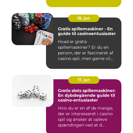
risikere dine penge? S...
18. jan
Gratis spillemaskiner - En
guide til casinoentusiaster
Hvad er gratis
spillemaskiner? Er du en
person, der er fascineret af
casino spil, men gerne vil
und...
17. jan
Gratis slots spillemaskiner:
En dybdegående guide til
casino-entusiaster
Hvis du er en af de mange,
der er interesseret i casino
spil og ønsker at opleve
spændingen ved at d...