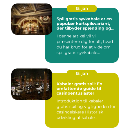
15. jan
Spil gratis syvkabale er en
populær kortspilsvariant,
der tilbyder spænding og
underholdning til casino-
I denne artikel vil vi
og spilelskere verden over
præsentere dig for alt, hvad
du har brug for at vide om
spil gratis syvkabale...
15. jan
Kabaler gratis spil: En
omfattende guide til
casinoentusiaster
Introduktion til kabaler
gratis spil og vigtigheden for
casinoelskere Historisk
udvikling af kabale...