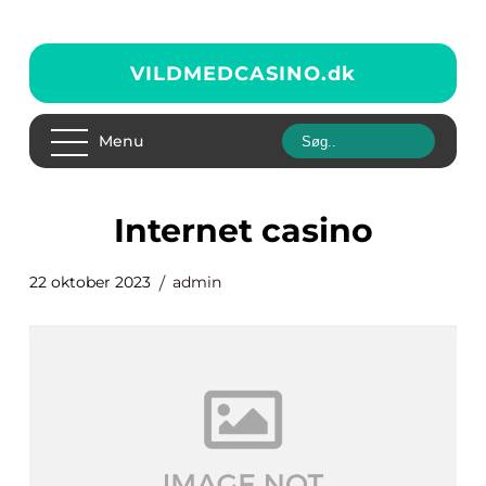
VILDMEDCASINO.
dk
Menu
internet casino
22 oktober 2023
admin