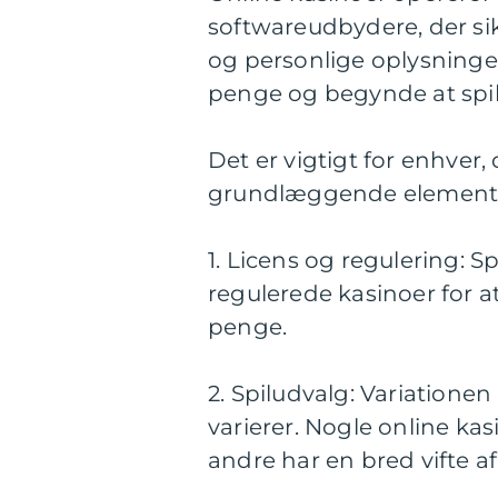
softwareudbydere, der sikr
og personlige oplysninger
penge og begynde at spill
Det er vigtigt for enhver, 
grundlæggende elementer
1. Licens og regulering: Sp
regulerede kasinoer for at
penge.
2. Spiludvalg: Variationen 
varierer. Nogle online kas
andre har en bred vifte af 