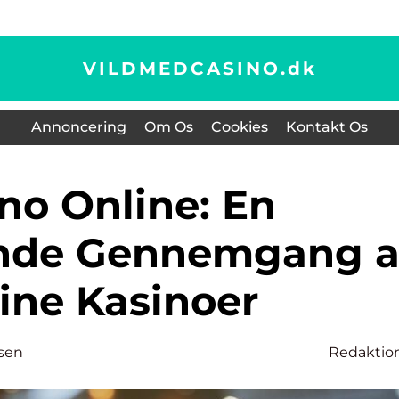
VILDMEDCASINO.
dk
Annoncering
Om Os
Cookies
Kontakt Os
nde Gennemgang a
ine Kasinoer
sen
Redaktio