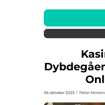
Kasino Online: En
Dybdegåe
Onl
06 oktober 2023
Peter Morten