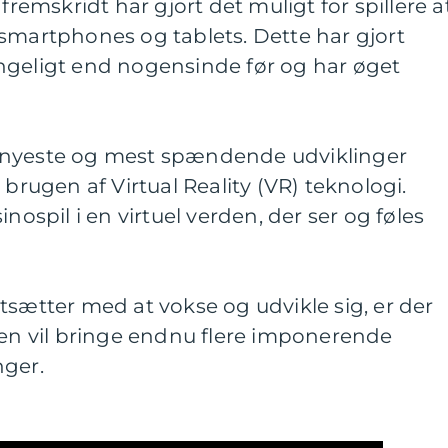
fremskridt har gjort det muligt for spillere a
smartphones og tablets. Dette har gjort
ngeligt end nogensinde før og har øget
 de nyeste og mest spændende udviklinger
 brugen af Virtual Reality (VR) teknologi.
nospil i en virtuel verden, der ser og føles
tsætter med at vokse og udvikle sig, er der
den vil bringe endnu flere imponerende
nger.