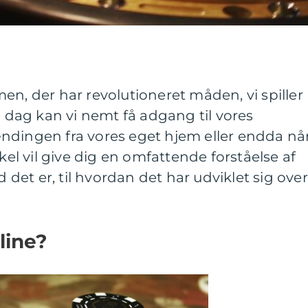
en, der har revolutioneret måden, vi spiller
I dag kan vi nemt få adgang til vores
ndingen fra vores eget hjem eller endda nå
ikel vil give dig en omfattende forståelse af
d det er, til hvordan det har udviklet sig over
line?