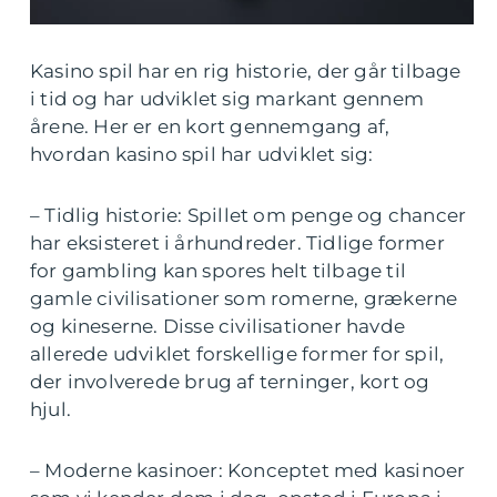
Kasino spil har en rig historie, der går tilbage
i tid og har udviklet sig markant gennem
årene. Her er en kort gennemgang af,
hvordan kasino spil har udviklet sig:
– Tidlig historie: Spillet om penge og chancer
har eksisteret i århundreder. Tidlige former
for gambling kan spores helt tilbage til
gamle civilisationer som romerne, grækerne
og kineserne. Disse civilisationer havde
allerede udviklet forskellige former for spil,
der involverede brug af terninger, kort og
hjul.
– Moderne kasinoer: Konceptet med kasinoer