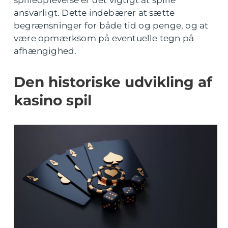
spilleoplevelse er det vigtigt at spille
ansvarligt. Dette indebærer at sætte
begrænsninger for både tid og penge, og at
være opmærksom på eventuelle tegn på
afhængighed.
Den historiske udvikling af
kasino spil