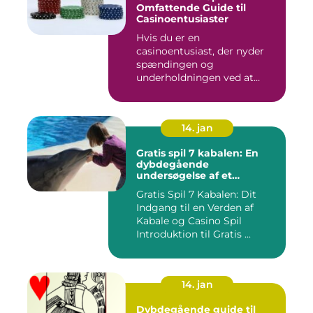
Omfattende Guide til
Casinoentusiaster
Hvis du er en
casinoentusiast, der nyder
spændingen og
underholdningen ved at
spille casinospil onli...
14. jan
Gratis spil 7 kabalen: En
dybdegående
undersøgelse af et
populært casinospil
Gratis Spil 7 Kabalen: Dit
Indgang til en Verden af
Kabale og Casino Spil
Introduktion til Gratis ...
14. jan
Dybdegående guide til