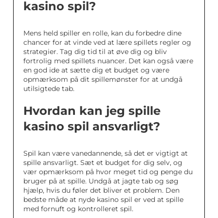
kasino spil?
Mens held spiller en rolle, kan du forbedre dine
chancer for at vinde ved at lære spillets regler og
strategier. Tag dig tid til at øve dig og bliv
fortrolig med spillets nuancer. Det kan også være
en god ide at sætte dig et budget og være
opmærksom på dit spillemønster for at undgå
utilsigtede tab.
Hvordan kan jeg spille
kasino spil ansvarligt?
Spil kan være vanedannende, så det er vigtigt at
spille ansvarligt. Sæt et budget for dig selv, og
vær opmærksom på hvor meget tid og penge du
bruger på at spille. Undgå at jagte tab og søg
hjælp, hvis du føler det bliver et problem. Den
bedste måde at nyde kasino spil er ved at spille
med fornuft og kontrolleret spil.