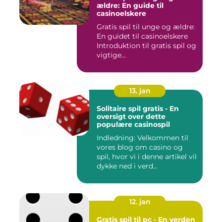
ældre: En guide til
casinoelskere
Gratis spil til unge og ældre:
En guidet til casinoelskere
Introduktion til gratis spil og
vigtige...
13. jan
Solitaire spil gratis - En
oversigt over dette
populære casinospil
Indledning: Velkommen til
vores blog om casino og
spil, hvor vi i denne artikel vil
dykke ned i verd...
12. jan
Gratis spil til pc - En verden