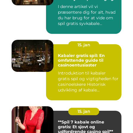
underholdning til casino-
I denne artikel vil vi
og spilelskere verden over
præsentere dig for alt, hvad
du har brug for at vide om
spil gratis syvkabale...
15. jan
Kabaler gratis spil: En
omfattende guide til
casinoentusiaster
Introduktion til kabaler
gratis spil og vigtigheden for
casinoelskere Historisk
udvikling af kabale...
15. jan
**Spil 7 kabale online
gratis: Et sjovt og
udfordrende casino spil**