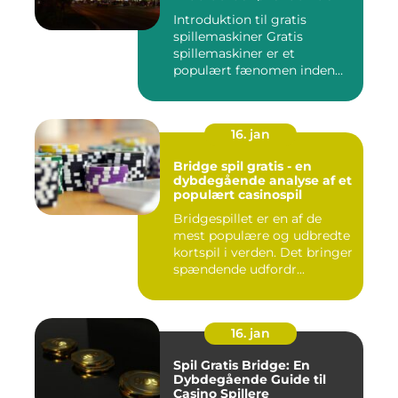
Introduktion til gratis
spillemaskiner Gratis
spillemaskiner er et
populært fænomen inden
for casin...
16. jan
Bridge spil gratis - en
dybdegående analyse af et
populært casinospil
Bridgespillet er en af de
mest populære og udbredte
kortspil i verden. Det bringer
spændende udfordr...
16. jan
Spil Gratis Bridge: En
Dybdegående Guide til
Casino Spillere