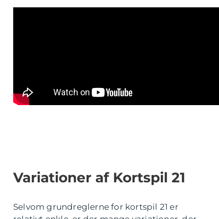
Variationer af Kortspil 21
Selvom grundreglerne for kortspil 21 er