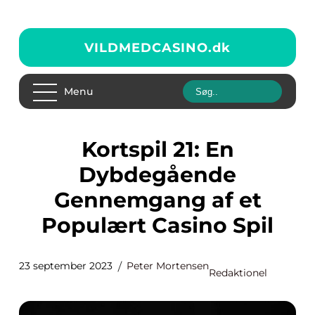
VILDMEDCASINO.
dk
Menu
Kortspil 21: En
Dybdegående
Gennemgang af et
Populært Casino Spil
23 september 2023
Peter Mortensen
Redaktionel