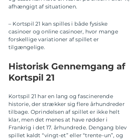
afhængigt af situationen.
– Kortspil 21 kan spilles i både fysiske
casinoer og online casinoer, hvor mange
forskellige variationer af spillet er
tilgængelige.
Historisk Gennemgang af
Kortspil 21
Kortspil 21 har en lang og fascinerende
historie, der strækker sig flere århundreder
tilbage. Oprindelsen af spillet er ikke helt
klar, men det menes at have rødder i
Frankrig i det 17. århundrede. Dengang blev
spillet kaldt “vingt-et” eller “trente-un”, og