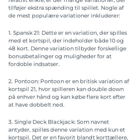
relativt enkle, er der mange variationer, der
tilføjer ekstra spænding til spillet. Nogle af
de mest populære variationer inkluderer:
1. Spansk 21: Dette er en variation, der spilles
med et kortspil, der indeholder både 10 og
48 kort. Denne variation tilbyder forskellige
bonusbetalinger og muligheder for at
fordoble indsatser.
2. Pontoon: Pontoon er en britisk variation af
kortspil 21, hvor spilleren kan double down
på enhver hånd og kan købe flere kort efter
at have dobbelt ned.
3. Single Deck Blackjack: Som navnet
antyder, spilles denne variation med kun et
kortspil. Det er en favorit blandt korttællere,