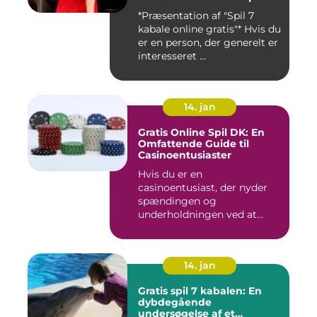
*Præsentation af "Spil 7
kabale online gratis"* Hvis du
er en person, der generelt er
interesseret ...
14. jan
Gratis Online Spil DK: En
Omfattende Guide til
Casinoentusiaster
Hvis du er en
casinoentusiast, der nyder
spændingen og
underholdningen ved at
spille casinospil onli...
14. jan
Gratis spil 7 kabalen: En
dybdegående
undersøgelse af et