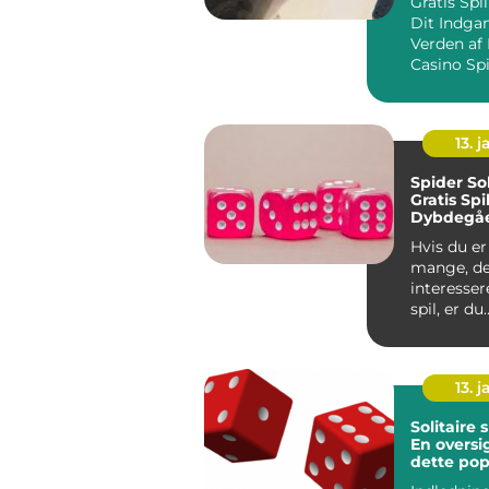
Gratis Spi
Dit Indgan
Verden af
Casino Spi
Introdukti
...
13. j
Spider Sol
Gratis Spi
Dybdegå
Præsentat
Hvis du er
Populært 
mange, de
interesser
spil, er du
sandsynlig
jagt efte...
13. j
Solitaire s
En oversi
dette po
casinospil