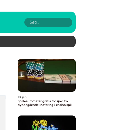
18. jan
Spilleautomater gratis for sjov: En
dybdegående indføring i casino spil