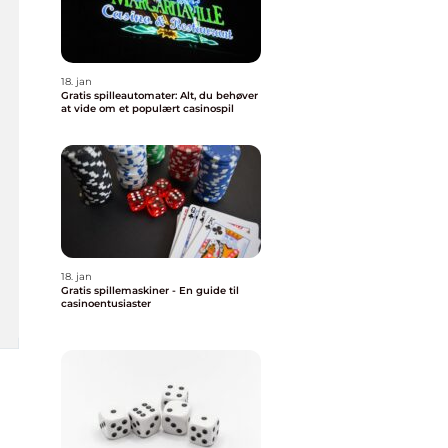
18. jan
Gratis spilleautomater: Alt, du behøver
at vide om et populært casinospil
18. jan
Gratis spillemaskiner - En guide til
casinoentusiaster