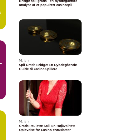
Bridge spil gratis - en dybdegående
analyse af et populært casinospil
d
n
16. jan
e
Spil Gratis Bridge: En Dybdegående
er
Guide til Casino Spillere
16. jan
Gratis Roulette Spil: En Højkvalitets
Oplevelse for Casino-entusiaster