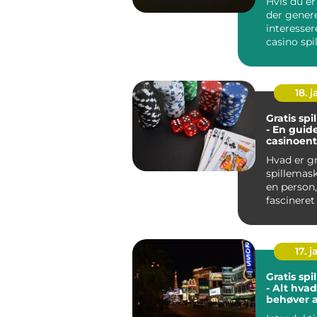
Hvis du er
spil
der genere
interesser
casino spil
sikkert stø
18. j
Gratis sp
- En guide
casinoent
Hvad er gr
spillemaskine
en person,
fascineret
spil, men 
und...
17. j
Gratis sp
- Alt hva
behøver a