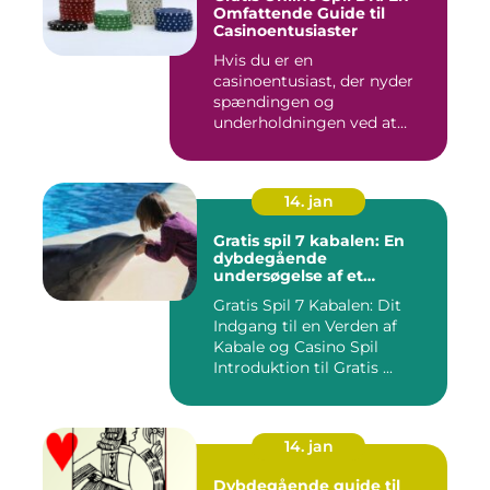
Omfattende Guide til
Casinoentusiaster
Hvis du er en
casinoentusiast, der nyder
spændingen og
underholdningen ved at
spille casinospil onli...
14. jan
Gratis spil 7 kabalen: En
dybdegående
undersøgelse af et
populært casinospil
Gratis Spil 7 Kabalen: Dit
Indgang til en Verden af
Kabale og Casino Spil
Introduktion til Gratis ...
14. jan
Dybdegående guide til