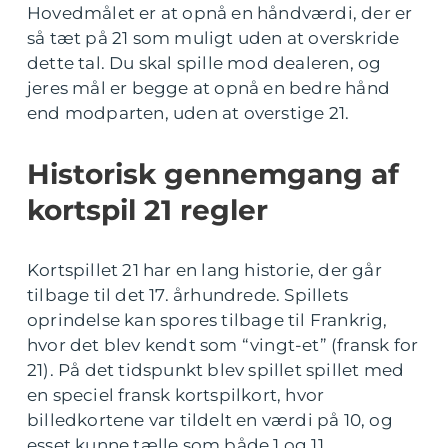
Hovedmålet er at opnå en håndværdi, der er
så tæt på 21 som muligt uden at overskride
dette tal. Du skal spille mod dealeren, og
jeres mål er begge at opnå en bedre hånd
end modparten, uden at overstige 21.
Historisk gennemgang af
kortspil 21 regler
Kortspillet 21 har en lang historie, der går
tilbage til det 17. århundrede. Spillets
oprindelse kan spores tilbage til Frankrig,
hvor det blev kendt som “vingt-et” (fransk for
21). På det tidspunkt blev spillet spillet med
en speciel fransk kortspilkort, hvor
billedkortene var tildelt en værdi på 10, og
esset kunne tælle som både 1 og 11.