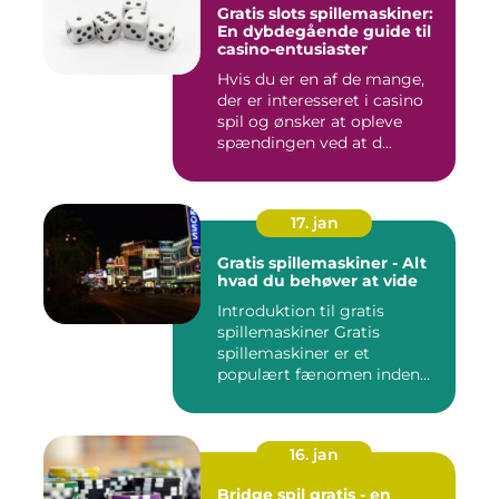
Gratis slots spillemaskiner:
En dybdegående guide til
casino-entusiaster
Hvis du er en af de mange,
der er interesseret i casino
spil og ønsker at opleve
spændingen ved at d...
17. jan
Gratis spillemaskiner - Alt
hvad du behøver at vide
Introduktion til gratis
spillemaskiner Gratis
spillemaskiner er et
populært fænomen inden
for casin...
16. jan
Bridge spil gratis - en