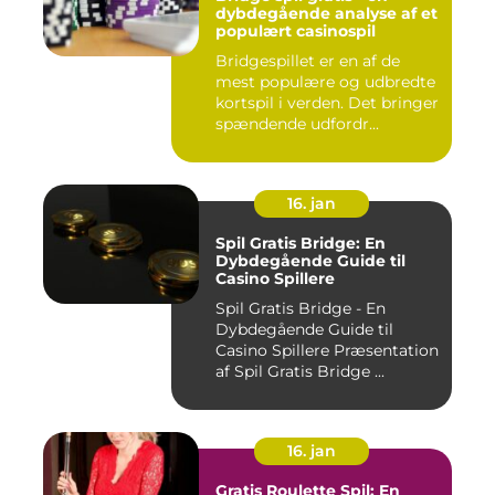
dybdegående analyse af et
populært casinospil
Bridgespillet er en af de
mest populære og udbredte
kortspil i verden. Det bringer
spændende udfordr...
16. jan
Spil Gratis Bridge: En
Dybdegående Guide til
Casino Spillere
Spil Gratis Bridge - En
Dybdegående Guide til
Casino Spillere Præsentation
af Spil Gratis Bridge ...
16. jan
Gratis Roulette Spil: En