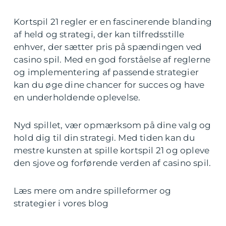
Kortspil 21 regler er en fascinerende blanding
af held og strategi, der kan tilfredsstille
enhver, der sætter pris på spændingen ved
casino spil. Med en god forståelse af reglerne
og implementering af passende strategier
kan du øge dine chancer for succes og have
en underholdende oplevelse.
Nyd spillet, vær opmærksom på dine valg og
hold dig til din strategi. Med tiden kan du
mestre kunsten at spille kortspil 21 og opleve
den sjove og forførende verden af casino spil.
Læs mere om andre spilleformer og
strategier i vores blog