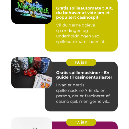
Gratis spilleautomater: Alt,
du behøver at vide om et
populært casinospil
Vil du gerne opleve
spændingen og
underholdningen ved
spilleautomater uden at
risikere dine penge? S...
18. jan
Gratis spillemaskiner - En
guide til casinoentusiaster
Hvad er gratis
spillemaskiner? Er du en
person, der er fascineret af
casino spil, men gerne vil
und...
17. jan