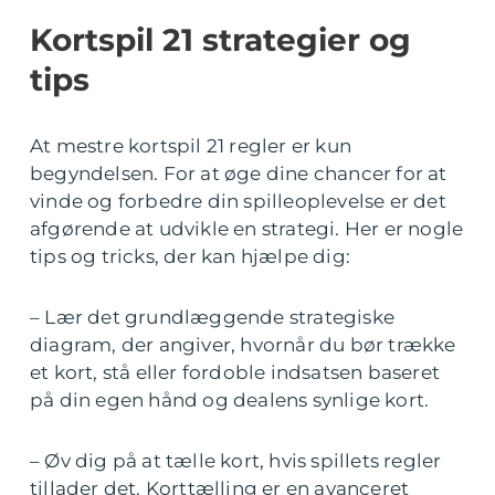
Kortspil 21 strategier og
tips
At mestre kortspil 21 regler er kun
begyndelsen. For at øge dine chancer for at
vinde og forbedre din spilleoplevelse er det
afgørende at udvikle en strategi. Her er nogle
tips og tricks, der kan hjælpe dig:
– Lær det grundlæggende strategiske
diagram, der angiver, hvornår du bør trække
et kort, stå eller fordoble indsatsen baseret
på din egen hånd og dealens synlige kort.
– Øv dig på at tælle kort, hvis spillets regler
tillader det. Korttælling er en avanceret