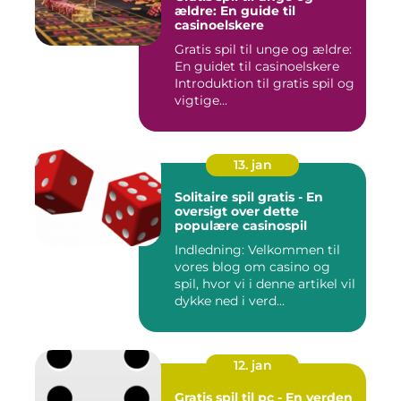
ældre: En guide til
casinoelskere
Gratis spil til unge og ældre:
En guidet til casinoelskere
Introduktion til gratis spil og
vigtige...
13. jan
Solitaire spil gratis - En
oversigt over dette
populære casinospil
Indledning: Velkommen til
vores blog om casino og
spil, hvor vi i denne artikel vil
dykke ned i verd...
12. jan
Gratis spil til pc - En verden