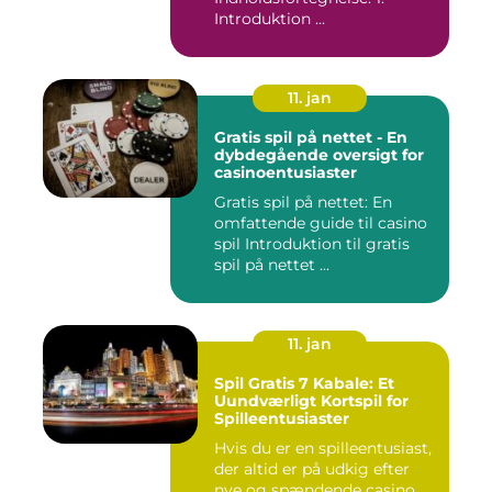
Introduktion ...
11. jan
Gratis spil på nettet - En
dybdegående oversigt for
casinoentusiaster
Gratis spil på nettet: En
omfattende guide til casino
spil Introduktion til gratis
spil på nettet ...
11. jan
Spil Gratis 7 Kabale: Et
Uundværligt Kortspil for
Spilleentusiaster
Hvis du er en spilleentusiast,
der altid er på udkig efter
nye og spændende casino