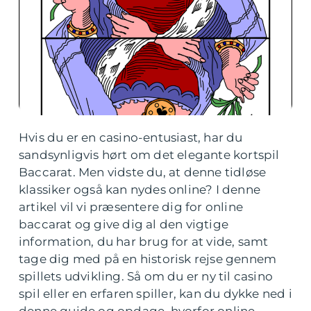
Hvis du er en casino-entusiast, har du
sandsynligvis hørt om det elegante kortspil
Baccarat. Men vidste du, at denne tidløse
klassiker også kan nydes online? I denne
artikel vil vi præsentere dig for online
baccarat og give dig al den vigtige
information, du har brug for at vide, samt
tage dig med på en historisk rejse gennem
spillets udvikling. Så om du er ny til casino
spil eller en erfaren spiller, kan du dykke ned i