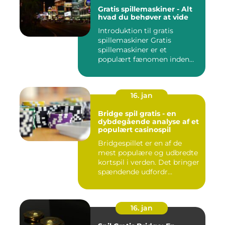
Gratis spillemaskiner - Alt
hvad du behøver at vide
Introduktion til gratis
spillemaskiner Gratis
spillemaskiner er et
populært fænomen inden
for casin...
16. jan
Bridge spil gratis - en
dybdegående analyse af et
populært casinospil
Bridgespillet er en af de
mest populære og udbredte
kortspil i verden. Det bringer
spændende udfordr...
16. jan