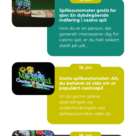
Spilleautomater gratis for
sjov: En dybdegående
indføring i casino spil
Hvis du er en person, der
generelt interesserer dig for
casino spil, er du helt sikkert
stødt på udt...
18. jan
Gratis spilleautomater: Alt,
du behøver at vide om et
populært casinospil
Vil du gerne opleve
spændingen og
underholdningen ved
spilleautomater uden at
risikere dine penge? S...
18. jan