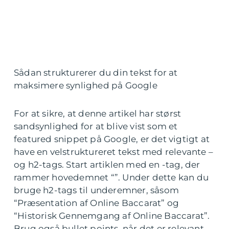
Sådan strukturerer du din tekst for at
maksimere synlighed på Google
For at sikre, at denne artikel har størst
sandsynlighed for at blive vist som et
featured snippet på Google, er det vigtigt at
have en velstruktureret tekst med relevante –
og h2-tags. Start artiklen med en -tag, der
rammer hovedemnet “”. Under dette kan du
bruge h2-tags til underemner, såsom
“Præsentation af Online Baccarat” og
“Historisk Gennemgang af Online Baccarat”.
Brug også bullet points, når det er relevant,