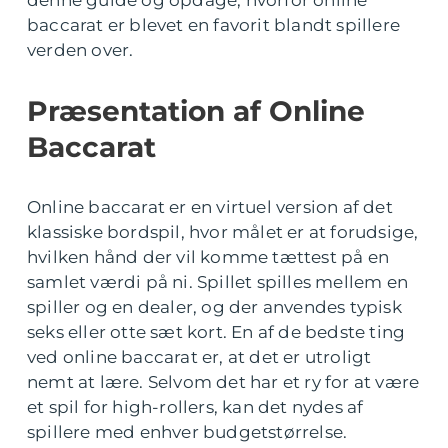
denne guide og opdage, hvorfor online
baccarat er blevet en favorit blandt spillere
verden over.
Præsentation af Online
Baccarat
Online baccarat er en virtuel version af det
klassiske bordspil, hvor målet er at forudsige,
hvilken hånd der vil komme tættest på en
samlet værdi på ni. Spillet spilles mellem en
spiller og en dealer, og der anvendes typisk
seks eller otte sæt kort. En af de bedste ting
ved online baccarat er, at det er utroligt
nemt at lære. Selvom det har et ry for at være
et spil for high-rollers, kan det nydes af
spillere med enhver budgetstørrelse.