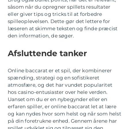
såsom når du opregner spillets resultater
eller giver tips og tricks til at forbedre
spilleoplevelsen. Dette gør det lettere for
læseren at skimme teksten og finde præcist
den information, de søger.
Afsluttende tanker
Online baccarat er et spil, der kombinerer
spænding, strategi og en sofistikeret
atmosfære, og det har vundet popularitet
hos casino-entusiaster over hele verden.
Uanset om du er en nybegynder eller en
erfaren spiller, er online baccarat let at lære
og kan nydes hvor som helst og når som helst
på din foretrukne enhed. Gennem årene har
spillet udviklet sig og tilpasset sig den