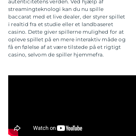
autenticitetens verden. Ved hjælp af
streamingteknologi kan du nu spille
baccarat med et live dealer, der styrer spillet
i realtid fra et studie eller et landbaseret
casino. Dette giver spillerne mulighed for at
opleve spillet på en mere interaktiv måde og
få en følelse af at være tilstede på et rigtigt
casino, selvom de spiller hjemmefra.