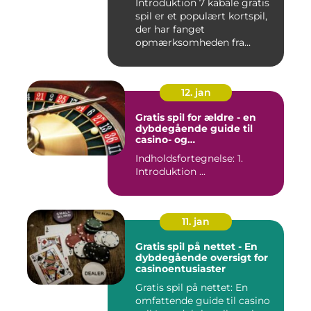
Introduktion 7 kabale gratis
spil er et populært kortspil,
der har fanget
opmærksomheden fra
casinoe...
12. jan
Gratis spil for ældre - en
dybdegående guide til
casino- og
spilinteresserede
Indholdsfortegnelse: 1.
Introduktion ...
11. jan
Gratis spil på nettet - En
dybdegående oversigt for
casinoentusiaster
Gratis spil på nettet: En
omfattende guide til casino