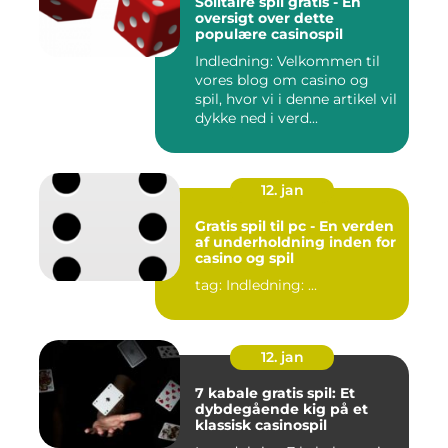
Solitaire spil gratis - En
oversigt over dette
populære casinospil
Indledning: Velkommen til
vores blog om casino og
spil, hvor vi i denne artikel vil
dykke ned i verd...
12. jan
Gratis spil til pc - En verden
af underholdning inden for
casino og spil
tag: Indledning: ...
12. jan
7 kabale gratis spil: Et
dybdegående kig på et
klassisk casinospil