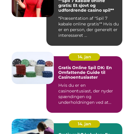
**Spil 7 kabale online
gratis: Et sjovt og
udfordrende casino spil**
*Præsentation af "Spil 7
kabale online gratis"* Hvis du
er en person, der generelt er
interesseret ...
14. jan
Gratis Online Spil DK: En
Omfattende Guide til
Casinoentusiaster
Hvis du er en
casinoentusiast, der nyder
spændingen og
underholdningen ved at
spille casinospil onli...
14. jan