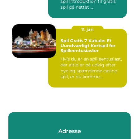
spil Introduktion til gratis
spil på nettet ...
11. jan
Spil Gratis 7 Kabale: Et
Uundværligt Kortspil for
Spilleentusiaster
Hvis du er en spilleentusiast,
der altid er på udkig efter
nye og spændende casino
spil, er du komme...
Adresse