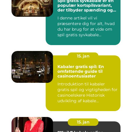
Spil gratis syvkabale er en
populær kortspilsvariant,
der tilbyder spænding og
underholdning til casino-
I denne artikel vil vi
og spilelskere verden over
præsentere dig for alt, hvad
du har brug for at vide om
spil gratis syvkabale...
15. jan
Kabaler gratis spil: En
omfattende guide til
casinoentusiaster
Introduktion til kabaler
gratis spil og vigtigheden for
casinoelskere Historisk
udvikling af kabale...
15. jan