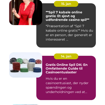
15. jan
**Spil 7 kabale online
gratis: Et sjovt og
udfordrende casino spil**
*Præsentation af "Spil 7
kabale online gratis"* Hvis du
er en person, der generelt er
interesseret ...
14. jan
Gratis Online Spil DK: En
Omfattende Guide til
Casinoentusiaster
Hvis du er en
casinoentusiast, der nyder
spændingen og
underholdningen ved at
spille casinospil onli...