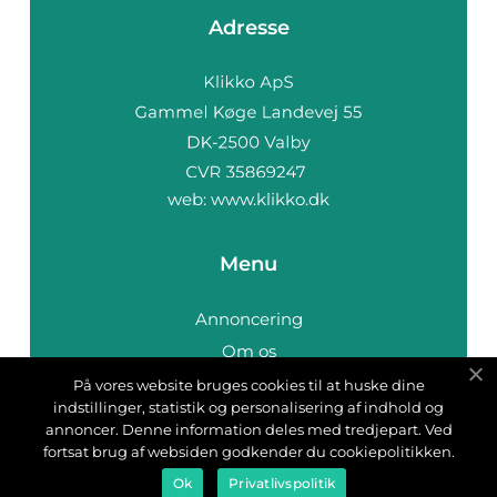
Adresse
web:
www.klikko.dk
Menu
Annoncering
Om os
Cookies
På vores website bruges cookies til at huske dine
indstillinger, statistik og personalisering af indhold og
Kontakt os
annoncer. Denne information deles med tredjepart. Ved
Sitemap
fortsat brug af websiden godkender du cookiepolitikken.
Ok
Privatlivspolitik