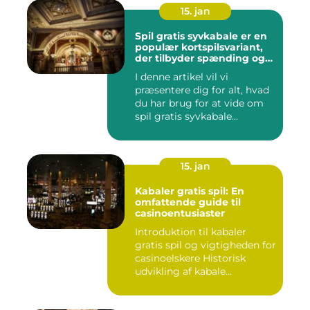
15. jan
Spil gratis syvkabale er en
populær kortspilsvariant,
der tilbyder spænding og
underholdning til casino-
I denne artikel vil vi
og spilelskere verden over
præsentere dig for alt, hvad
du har brug for at vide om
spil gratis syvkabale...
15. jan
Kabaler gratis spil: En
omfattende guide til
casinoentusiaster
Introduktion til kabaler
gratis spil og vigtigheden for
casinoelskere Historisk
udvikling af kabale...