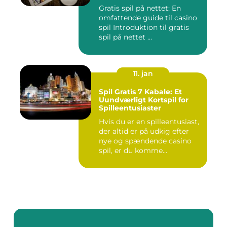
Gratis spil på nettet: En
omfattende guide til casino
spil Introduktion til gratis
spil på nettet ...
11. jan
Spil Gratis 7 Kabale: Et
Uundværligt Kortspil for
Spilleentusiaster
Hvis du er en spilleentusiast,
der altid er på udkig efter
nye og spændende casino
spil, er du komme...