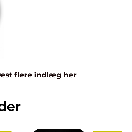
æst flere indlæg her
der