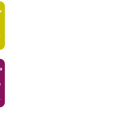
e
l
og
g
s