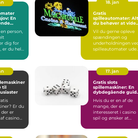
an
18. jan
omater
Gratis
sjov: En
spilleautomater: Alt
ende
du behøver at vide
i casino
om et populært
 en person,
Vil du gerne opleve
casinospil
lt
spændingen og
er dig for
underholdningen ve
, er du helt
spilleautomater ude
dt på udt...
at risikere dine
penge? S...
an
17. jan
illemaskiner
Gratis slots
 til
spillemaskiner: En
usiaster
dybdegående guid
til casino-entusiast
atis
Hvis du er en af de
r? Er du
mange, der er
 der er
interesseret i casino
 af casino
spil og ønsker at
gerne vil
opleve spændingen
ved at d...