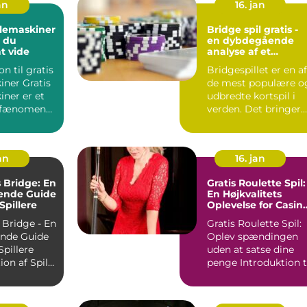
an
16. jan
illemaskiner
Bridge spil gratis -
d du
en dybdegående
t vide
analyse af et
populært casinospil
n til gratis
Bridgespillet er en af
 Gratis
de mest populære o
iner er et
udbredte kortspil i
 fænomen
verden. Det bringer
asin...
spændende udfordr..
an
16. jan
s Bridge: En
Gratis Roulette Spil:
ende Guide
En Højkvalitets
 Spillere
Oplevelse for Casin
entusiaster
s Bridge - En
Gratis Roulette Spil:
nde Guide
Oplev spændingen
Spillere
uden at satse dine
on af Spil
penge Introduktion til
ge ...
Gratis Roulette S...