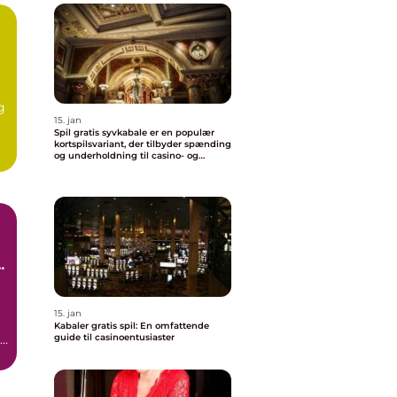
g
15. jan
Spil gratis syvkabale er en populær
kortspilsvariant, der tilbyder spænding
.
og underholdning til casino- og
spilelskere verden over
o-
15. jan
Kabaler gratis spil: En omfattende
guide til casinoentusiaster