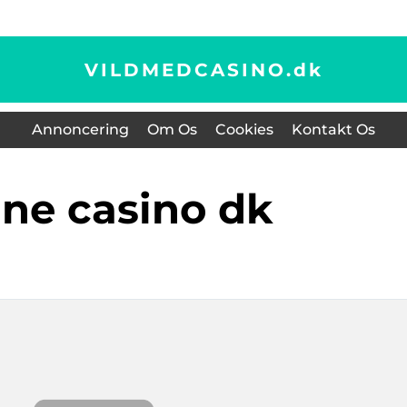
VILDMEDCASINO.
dk
Annoncering
Om Os
Cookies
Kontakt Os
line casino dk