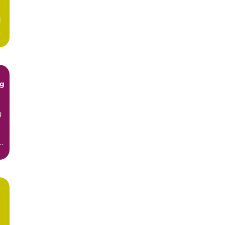
l
og
g
s