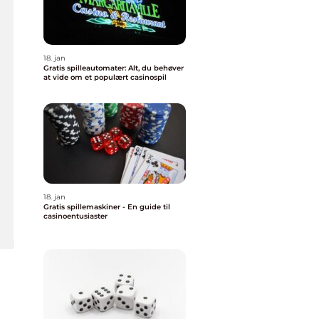
18. jan
Gratis spilleautomater: Alt, du behøver
at vide om et populært casinospil
18. jan
Gratis spillemaskiner - En guide til
casinoentusiaster