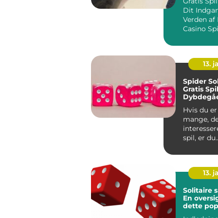
Gratis Spi
Dit Indgan
Verden af
Casino Spi
Introdukti
...
13. j
Spider Sol
Gratis Spi
Dybdegå
Præsentat
Hvis du er
Populært 
mange, de
interesser
spil, er du
sandsynlig
jagt efte...
13. j
Solitaire s
En oversi
dette po
casinospil