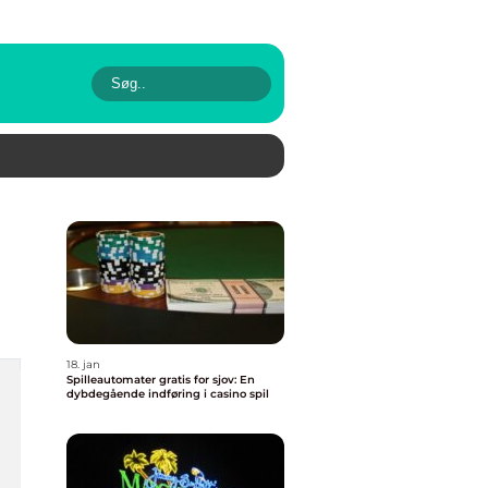
18. jan
Spilleautomater gratis for sjov: En
dybdegående indføring i casino spil