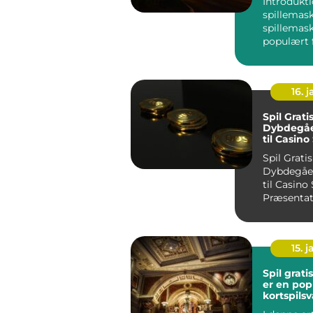
Introduktio
spillemaskiner
spillemask
populært
inden for c
16. j
Spil Grati
Dybdegå
til Casino
Spil Grati
Dybdegåe
til Casino 
Præsentati
Gratis Brid
15. j
Spil grati
er en po
kortspilsv
tilbyder 