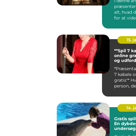
I denne art
og underh
præsenter
casino- o
spilelske
alt, hvad 
over
for at vid
gratis syvk
15. j
**Spil 7 k
online gra
og udfor
casino spi
*Præsentat
7 kabale o
gratis"* Hvis du er en
person, de
er interesse
14. 
Gratis spi
En dybd
undersøge
populært 