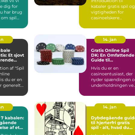
ikel vil vi
Introduktion til
oldning til
e dig for
kabaler gratis spil og
g
re verden
du har brug
vigtigheden for
e om spil
casinoelskere
abale...
Historisk udvikling a
kabale...
an
14. jan
abale
Gratis Online Spil
tis: Et sjovt
DK: En Omfattende
drende
Guide til
l**
Casinoentusiaster
ion af "Spil
Hvis du er en
nline
casinoentusiast, der
nyder spændingen 
r generelt
underholdningen ve
ret ...
at spille casinospil
onli...
jan
14. jan
l 7 kabalen:
Dybdegående guid
egående
til hjerterfri gratis
lse af et
spil - alt, hvad du
casinospil
behøver at vide