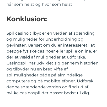
når som helst og hvor som helst
Konklusion:
Spil casino tilbyder en verden af spænding
og muligheder for underholdning og
gevinster. Uanset om du er interesseret i at
besøge fysiske casinoer eller spille online, er
der et væld af muligheder at udforske.
Casinospil har udviklet sig gennem historien
og tilbyder nu en bred vifte af
spilmuligheder både på almindelige
computere og på mobiltelefoner. Udforsk
denne spændende verden og find ud af,
hvilke casinospil der passer bedst til dig.