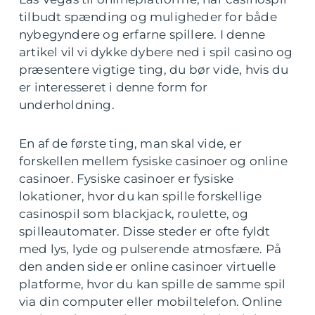
tilbudt spænding og muligheder for både
nybegyndere og erfarne spillere. I denne
artikel vil vi dykke dybere ned i spil casino og
præsentere vigtige ting, du bør vide, hvis du
er interesseret i denne form for
underholdning.
En af de første ting, man skal vide, er
forskellen mellem fysiske casinoer og online
casinoer. Fysiske casinoer er fysiske
lokationer, hvor du kan spille forskellige
casinospil som blackjack, roulette, og
spilleautomater. Disse steder er ofte fyldt
med lys, lyde og pulserende atmosfære. På
den anden side er online casinoer virtuelle
platforme, hvor du kan spille de samme spil
via din computer eller mobiltelefon. Online