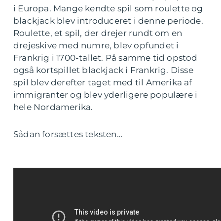
i Europa. Mange kendte spil som roulette og
blackjack blev introduceret i denne periode.
Roulette, et spil, der drejer rundt om en
drejeskive med numre, blev opfundet i
Frankrig i 1700-tallet. På samme tid opstod
også kortspillet blackjack i Frankrig. Disse
spil blev derefter taget med til Amerika af
immigranter og blev yderligere populære i
hele Nordamerika.
Sådan forsættes teksten…