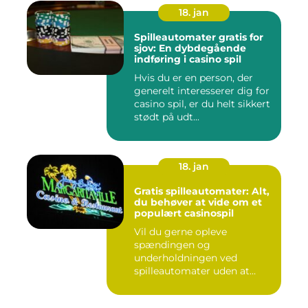
18. jan
Spilleautomater gratis for
sjov: En dybdegående
indføring i casino spil
Hvis du er en person, der
generelt interesserer dig for
casino spil, er du helt sikkert
stødt på udt...
18. jan
Gratis spilleautomater: Alt,
du behøver at vide om et
populært casinospil
Vil du gerne opleve
spændingen og
underholdningen ved
spilleautomater uden at
risikere dine penge? S...