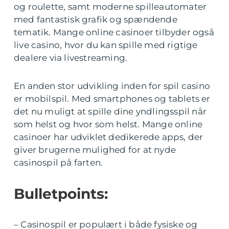
og roulette, samt moderne spilleautomater
med fantastisk grafik og spændende
tematik. Mange online casinoer tilbyder også
live casino, hvor du kan spille med rigtige
dealere via livestreaming.
En anden stor udvikling inden for spil casino
er mobilspil. Med smartphones og tablets er
det nu muligt at spille dine yndlingsspil når
som helst og hvor som helst. Mange online
casinoer har udviklet dedikerede apps, der
giver brugerne mulighed for at nyde
casinospil på farten.
Bulletpoints:
– Casinospil er populært i både fysiske og