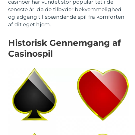
casinoer har vundet stor popularitet i de
seneste år, da de tilbyder bekvemmelighed
og adgang til spændende spil fra komforten
af dit eget hjem.
Historisk Gennemgang af
Casinospil