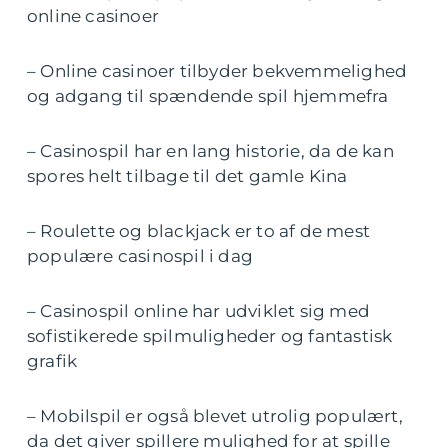
online casinoer
– Online casinoer tilbyder bekvemmelighed
og adgang til spændende spil hjemmefra
– Casinospil har en lang historie, da de kan
spores helt tilbage til det gamle Kina
– Roulette og blackjack er to af de mest
populære casinospil i dag
– Casinospil online har udviklet sig med
sofistikerede spilmuligheder og fantastisk
grafik
– Mobilspil er også blevet utrolig populært,
da det giver spillere mulighed for at spille