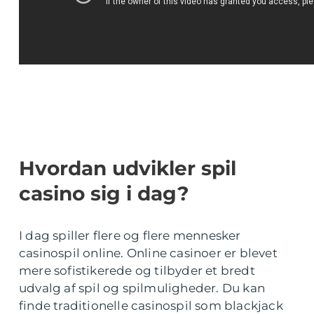
Hvordan udvikler spil
casino sig i dag?
I dag spiller flere og flere mennesker
casinospil online. Online casinoer er blevet
mere sofistikerede og tilbyder et bredt
udvalg af spil og spilmuligheder. Du kan
finde traditionelle casinospil som blackjack