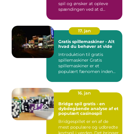
spil og ønsker at opleve
spændingen ved at d...
17. jan
Gratis spillemaskiner - Alt
hvad du behøver at vide
Introduktion til gratis
spillemaskiner Gratis
spillemaskiner er et
populært fænomen inden
for casin...
16. jan
Bridge spil gratis - en
dybdegående analyse af et
populært casinospil
Bridgespillet er en af de
mest populære og udbredte
kortspil i verden. Det bringer