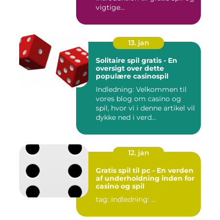
vigtige...
13. jan
Solitaire spil gratis - En
oversigt over dette
populære casinospil
Indledning: Velkommen til
vores blog om casino og
spil, hvor vi i denne artikel vil
dykke ned i verd...
12. jan
Gratis spil til pc - En verden
af underholdning inden for
casino og spil
tag: Indledning: ...