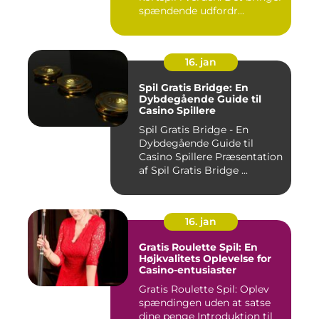
spændende udfordr...
16. jan
Spil Gratis Bridge: En
Dybdegående Guide til
Casino Spillere
Spil Gratis Bridge - En
Dybdegående Guide til
Casino Spillere Præsentation
af Spil Gratis Bridge ...
16. jan
Gratis Roulette Spil: En
Højkvalitets Oplevelse for
Casino-entusiaster
Gratis Roulette Spil: Oplev
spændingen uden at satse
dine penge Introduktion til